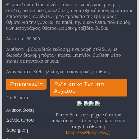
Θεματολογία: Τοπικά νέα, πολιτική ενημέρωση, μόνιμες
στήλες, οικονομικές αναλύσεις, αναπτυξιακά προγράμματα και
επιδοτήσεις, συνέντευξη: το πρόσωπο της εβδομάδας,
θέματα για την γυναίκα, το παιδί, την οικογένεια, πολιτισμός,
κινηματογράφος, θέατρο, μουσική, ταξίδια, ζώδια.
Αντίτυπα: 30.000
Διάθεση: Εβδομαδιαία έκδοση με συραφή σελίδων, με
δωρεάν διανομή πόρτα - πόρτα. Επιπλέον διάθεση μέσο
stants σε κεντρικά σημεία.
Αναγνώστες: Κάθε ηλικίας και οικονομικής στάθμης.
Επικοινωνία
Ενδεικτικά Έντυπα
Αρχείου
Για θέματα:
Ανακοινώσεις
Για να δείτε την τρέχων ή ακόμα
Δελτία τύπου
παλαιότερες εκδόσεις στείλετε email
στην διεύθυνση
Διαφήμιση
kritipress@kritipress.gr