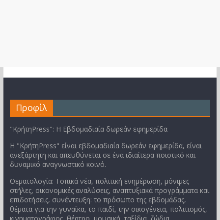
Προφίλ
"ΚρήτηPress": Η Εβδομαδιαία δωρεάν εφημερίδα
Η "ΚρήτηPress" είναι εβδομαδιαία δωρεάν εφημερίδα, είναι
ανεξάρτητη και απευθύνεται σε ένα ιδιαίτερα ποιοτικό και
δυναμικό αναγνωστικό κοινό.
Θεματολογία: Τοπικά νέα, πολιτική ενημέρωση, μόνιμες
στήλες, οικονομικές αναλύσεις, αναπτυξιακά προγράμματα και
επιδοτήσεις, συνέντευξη: το πρόσωπο της εβδομάδας,
θέματα για την γυναίκα, το παιδί, την οικογένεια, πολιτισμός,
κινηματογράφος, θέατρο, μουσική, ταξίδια, ζώδια.