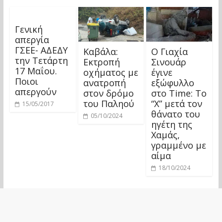
Γενική
απεργία
ΓΣΕΕ- ΑΔΕΔΥ
Καβάλα:
Ο Γιαχία
την Τετάρτη
Εκτροπή
Σινουάρ
17 Μαΐου.
οχήματος με
έγινε
Ποιοι
ανατροπή
εξώφυλλο
απεργούν
στον δρόμο
στο Time: Το
του Παληού
“Χ” μετά τον
15/05/2017
θάνατο του
05/10/2024
ηγέτη της
Χαμάς,
γραμμένο με
αίμα
18/10/2024