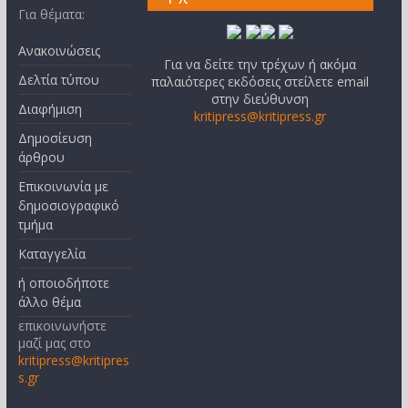
Για θέματα:
Ανακοινώσεις
Για να δείτε την τρέχων ή ακόμα
Δελτία τύπου
παλαιότερες εκδόσεις στείλετε email
στην διεύθυνση
Διαφήμιση
kritipress@kritipress.gr
Δημοσίευση
άρθρου
Επικοινωνία με
δημοσιογραφικό
τμήμα
Καταγγελία
ή οποιοδήποτε
άλλο θέμα
επικοινωνήστε
μαζί μας στο
kritipress@kritipres
s.gr