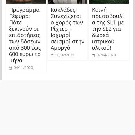
Πρόγραμμα
Κυκλάδες:
Κοινή
Γέφυρα:
Συνεχίζεται
πρωτοβουλί
Πότε
ο χορός των
α της SL1 με
ξεκινούν οι
Ρίχτερ –
την SL2 για
επιδοτήσεις
Ισχυροί
δωρεά
των δόσεων
σεισμοί στην
ιατρικού
από 300 έως
Αμοργό
υλικού!
600 ευρώ το
10/02/2025
02/04/2020
μήνα
04/11/2020