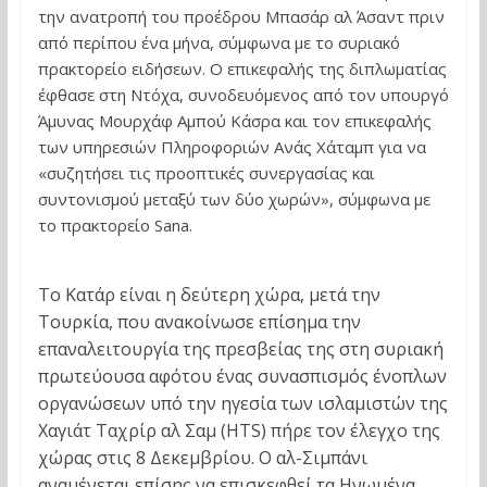
την ανατροπή του προέδρου Μπασάρ αλ Άσαντ πριν
από περίπου ένα μήνα, σύμφωνα με το συριακό
πρακτορείο ειδήσεων. Ο επικεφαλής της διπλωματίας
έφθασε στη Ντόχα, συνοδευόμενος από τον υπουργό
Άμυνας Μουρχάφ Αμπού Κάσρα και τον επικεφαλής
των υπηρεσιών Πληροφοριών Ανάς Χάταμπ για να
«συζητήσει τις προοπτικές συνεργασίας και
συντονισμού μεταξύ των δύο χωρών», σύμφωνα με
το πρακτορείο Sana.
Το Κατάρ είναι η δεύτερη χώρα, μετά την
Τουρκία, που ανακοίνωσε επίσημα την
επαναλειτουργία της πρεσβείας της στη συριακή
πρωτεύουσα αφότου ένας συνασπισμός ένοπλων
οργανώσεων υπό την ηγεσία των ισλαμιστών της
Χαγιάτ Ταχρίρ αλ Σαμ (HTS) πήρε τον έλεγχο της
χώρας στις 8 Δεκεμβρίου. Ο αλ-Σιμπάνι
αναμένεται επίσης να επισκεφθεί τα Ηνωμένα