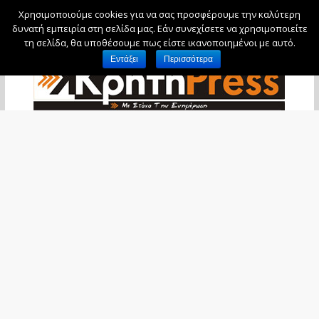
Χρησιμοποιούμε cookies για να σας προσφέρουμε την καλύτερη
Πέμπτη, 6 Αυγούστου, 2026
δυνατή εμπειρία στη σελίδα μας. Εάν συνεχίσετε να χρησιμοποιείτε
τη σελίδα, θα υποθέσουμε πως είστε ικανοποιημένοι με αυτό.
Εντάξει
Περισσότερα