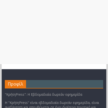
Προφίλ
"ΚρήτηPress": Η Εβδομαδιαία δωρεάν εφημερίδα
Η "ΚρήτηPress" είναι εβδομαδιαία δωρεάν εφημερίδα, είναι
ανεξάρτητη και απευθύνεται σε ένα ιδιαίτερα ποιοτικό και