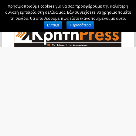
Χρησιμοποιούμε cookies για να σας προσφέρουμε την καλύτερη
Πέμπτη, 6 Αυγούστου, 2026
δυνατή εμπειρία στη σελίδα μας. Εάν συνεχίσετε να χρησιμοποιείτε
τη σελίδα, θα υποθέσουμε πως είστε ικανοποιημένοι με αυτό.
Εντάξει
Περισσότερα