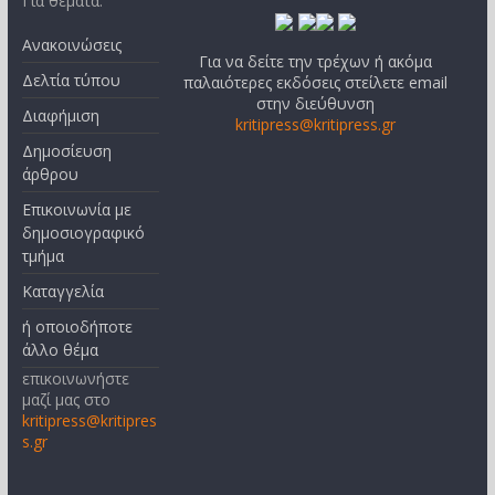
Για θέματα:
Ανακοινώσεις
Για να δείτε την τρέχων ή ακόμα
Δελτία τύπου
παλαιότερες εκδόσεις στείλετε email
στην διεύθυνση
Διαφήμιση
kritipress@kritipress.gr
Δημοσίευση
άρθρου
Επικοινωνία με
δημοσιογραφικό
τμήμα
Καταγγελία
ή οποιοδήποτε
άλλο θέμα
επικοινωνήστε
μαζί μας στο
kritipress@kritipres
s.gr