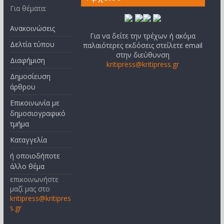
Για θέματα:
Ανακοινώσεις
Για να δείτε την τρέχων ή ακόμα
Δελτία τύπου
παλαιότερες εκδόσεις στείλετε email
στην διεύθυνση
Διαφήμιση
kritipress@kritipress.gr
Δημοσίευση
άρθρου
Επικοινωνία με
δημοσιογραφικό
τμήμα
Καταγγελία
ή οποιοδήποτε
άλλο θέμα
επικοινωνήστε
μαζί μας στο
kritipress@kritipres
s.gr