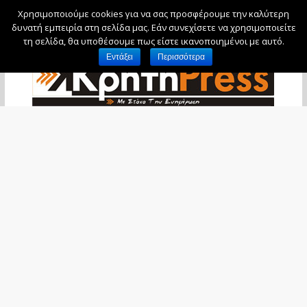
Χρησιμοποιούμε cookies για να σας προσφέρουμε την καλύτερη
Πέμπτη, 6 Αυγούστου, 2026
δυνατή εμπειρία στη σελίδα μας. Εάν συνεχίσετε να χρησιμοποιείτε
τη σελίδα, θα υποθέσουμε πως είστε ικανοποιημένοι με αυτό.
Εντάξει
Περισσότερα