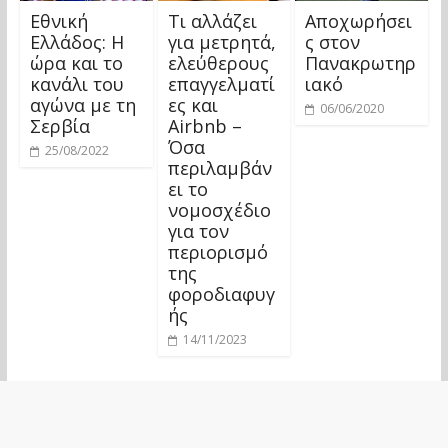
Εθνική
Τι αλλάζει
Αποχωρήσει
Ελλάδος: Η
για μετρητά,
ς στον
ώρα και το
ελεύθερους
Πανακρωτηρ
κανάλι του
επαγγελματί
ιακό
αγώνα με τη
ες και
06/06/2020
Σερβία
Airbnb –
Όσα
25/08/2022
περιλαμβάν
ει το
νομοσχέδιο
για τον
περιορισμό
της
φοροδιαφυγ
ής
14/11/2023