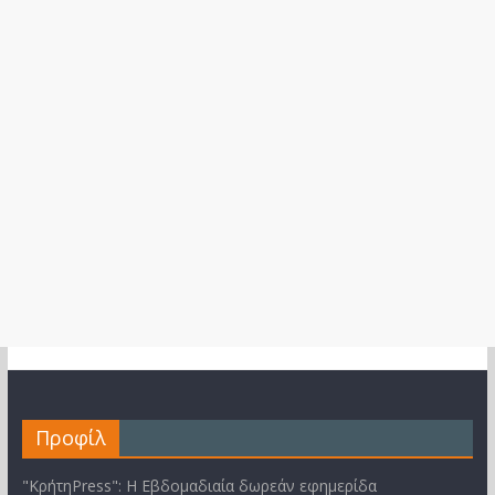
Προφίλ
"ΚρήτηPress": Η Εβδομαδιαία δωρεάν εφημερίδα