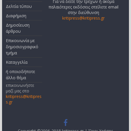
Για να δείτε την τρέχων ή ακόμα
Δελτία τύπου
παλαιότερες εκδόσεις στείλετε email
στην διεύθυνση
Διαφήμιση
kritipress@kritipress.gr
Δημοσίευση
άρθρου
Επικοινωνία με
δημοσιογραφικό
τμήμα
Καταγγελία
ή οποιοδήποτε
άλλο θέμα
επικοινωνήστε
μαζί μας στο
kritipress@kritipres
s.gr
Copyright ©2006-2018 kritipress.gr |
Όροι Χρήσης