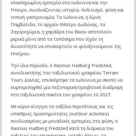
ολοκληρωμένη εμπειρία στα Ιωάννινα και την
Ήπειρο, συνδυάζοντας ιστορία, πολιτισμό, φύση και
τοπική γαστρονομία. Τα Ιωάννινα, η λίμνη
Παμβώτιδα, το αρχαίο Θέατρο Δωδώνης, τα
Ζαγοροχώρια, η χαράδρα του Βίκου αποτελούν
μερικά μόνο από τα τοπόσημα που είχαν τη
δυνατότητα να επισκεφτούν οι φιλοξενούμενοι της
Ηπείρου.
Την ίδια περίοδο, ο Rasmus Hadberg Fredsted,
συνιδιοκτήτης του ταξιδιωτικού γραφείου Terræn
Tours Δανίας, επισκέφτηκε τα Ιωάννινα με σκοπό να
συμπεριληφθεί μία πεζοπορική/ορειβατική διαδρομή
στα ταξιδιωτικά πακέτα του γραφείου το 2027.
Με κύριο κίνητρο τα ταξίδια περιπέτειας και τις
υπαίθριες δραστηριότητες (outdoor activities)
συνδυασμένες με μοναδικές εμπειρίες στη φύση, ο
Rasmus Hadberg Fredsted κατά τη διάρκεια του
ταξιδιού του επισκέφτηκε- μεταξύ άλλων- το