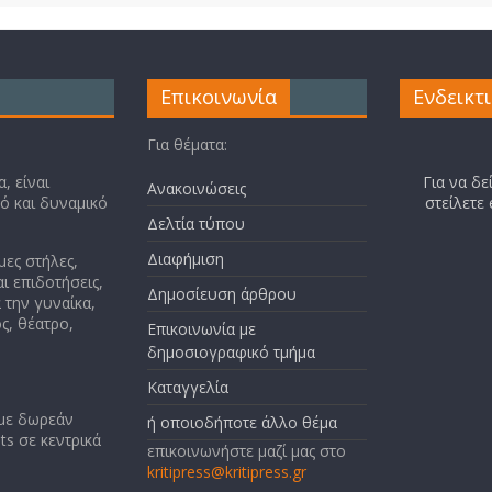
Επικοινωνία
Ενδεικτ
Για θέματα:
, είναι
Για να δε
Ανακοινώσεις
κό και δυναμικό
στείλετε
Δελτία τύπου
Διαφήμιση
μες στήλες,
ι επιδοτήσεις,
Δημοσίευση άρθρου
 την γυναίκα,
ς, θέατρο,
Επικοινωνία με
δημοσιογραφικό τμήμα
Καταγγελία
 με δωρεάν
ή οποιοδήποτε άλλο θέμα
ts σε κεντρικά
επικοινωνήστε μαζί μας στο
kritipress@kritipress.gr