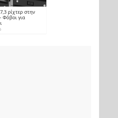
7,3 ρίχτερ στην
– Φόβοι για
ι
5