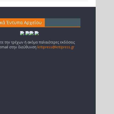
ικά Έντυπα Αρχείου
ίτε την τρέχων ή ακόμα παλαιότερες εκδόσεις
 email στην διεύθυνση
kritipress@kritipress.gr