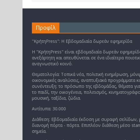
Προφίλ
"ΚρήτηPress": Η Εβδομαδιαία δωρεάν εφημερίδα
Η "ΚρήτηPress" είναι εβδομαδιαία δωρεάν εφημερίδα
ανεξάρτητη και απευθύνεται σε ένα ιδιαίτερα ποιοτι
αναγνωστικό κοινό.
Θεματολογία: Τοπικά νέα, πολιτική ενημέρωση, μόνι
οικονομικές αναλύσεις, αναπτυξιακά προγράμματα κα
συνέντευξη: το πρόσωπο της εβδομάδας, θέματα για
το παιδί, την οικογένεια, πολιτισμός, κινηματογράφο
μουσική, ταξίδια, ζώδια.
Αντίτυπα: 30.000
Διάθεση: Εβδομαδιαία έκδοση με συραφή σελίδων,
διανομή πόρτα - πόρτα. Επιπλέον διάθεση μέσο stan
σημεία.