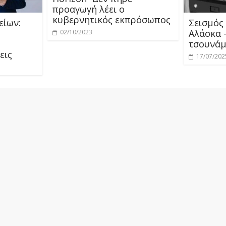
προαγωγή λέει ο
κυβερνητικός εκπρόσωπος
είων:
Σεισμός 
Αλάσκα 
02/10/2023
τσουνάμ
εις
17/07/202