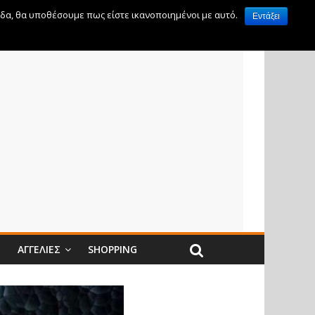
ίδα, θα υποθέσουμε πως είστε ικανοποιημένοι με αυτό.
Εντάξει
Ν
ΑΓΓΕΛΊΕΣ
SHOPPING