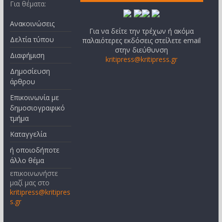
Για θέματα:
Ανακοινώσεις
Για να δείτε την τρέχων ή ακόμα
Δελτία τύπου
παλαιότερες εκδόσεις στείλετε email
στην διεύθυνση
Διαφήμιση
kritipress@kritipress.gr
Δημοσίευση
άρθρου
Επικοινωνία με
δημοσιογραφικό
τμήμα
Καταγγελία
ή οποιοδήποτε
άλλο θέμα
επικοινωνήστε
μαζί μας στο
kritipress@kritipres
s.gr