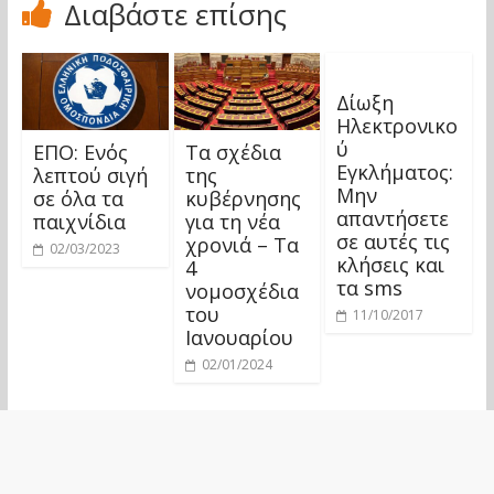
Διαβάστε επίσης
Δίωξη
Ηλεκτρονικο
ύ
ΕΠΟ: Ενός
Τα σχέδια
Εγκλήματος:
λεπτού σιγή
της
Μην
σε όλα τα
κυβέρνησης
απαντήσετε
παιχνίδια
για τη νέα
σε αυτές τις
χρονιά – Tα
02/03/2023
κλήσεις και
4
τα sms
νομοσχέδια
του
11/10/2017
Ιανουαρίου
02/01/2024