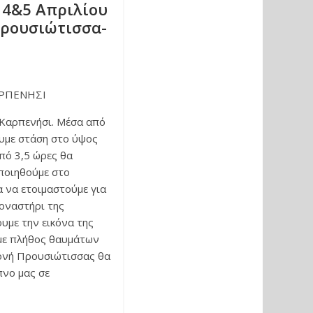
 4&5 Απριλίου
 Προυσιώτισσα-
ΑΡΠΕΝΗΣΙ
 Καρπενήσι. Μέσα από
υμε στάση στο ύψος
από 3,5 ώρες θα
ποιηθούμε στο
α να ετοιμαστούμε για
οναστήρι της
υμε την εικόνα της
 με πλήθος θαυμάτων
ονή Προυσιώτισσας θα
πνο μας σε