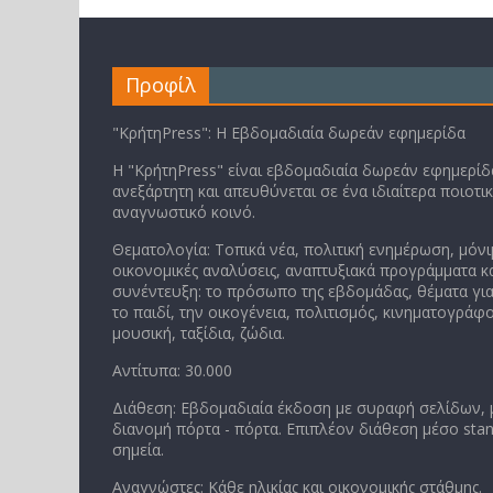
Προφίλ
"ΚρήτηPress": Η Εβδομαδιαία δωρεάν εφημερίδα
Η "ΚρήτηPress" είναι εβδομαδιαία δωρεάν εφημερίδα
ανεξάρτητη και απευθύνεται σε ένα ιδιαίτερα ποιοτι
αναγνωστικό κοινό.
Θεματολογία: Τοπικά νέα, πολιτική ενημέρωση, μόνι
οικονομικές αναλύσεις, αναπτυξιακά προγράμματα κα
συνέντευξη: το πρόσωπο της εβδομάδας, θέματα για
το παιδί, την οικογένεια, πολιτισμός, κινηματογράφο
μουσική, ταξίδια, ζώδια.
Αντίτυπα: 30.000
Διάθεση: Εβδομαδιαία έκδοση με συραφή σελίδων,
διανομή πόρτα - πόρτα. Επιπλέον διάθεση μέσο stan
σημεία.
Αναγνώστες: Κάθε ηλικίας και οικονομικής στάθμης.