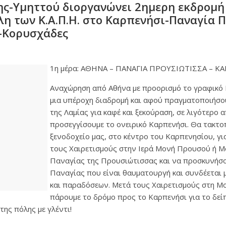
ς-Υμηττού διοργανώνει 2ημερη εκδρομή
έλη των Κ.Α.Π.Η. στο Καρπενήσι-Παναγία
-Κορυσχάδες
1η μέρα: ΑΘΗΝΑ – ΠΑΝΑΓΙΑ ΠΡΟΥΣΙΩΤΙΣΣΑ – Κ
Αναχώρηση από Αθήνα με προορισμό το γραφικό
μια υπέροχη διαδρομή και αφού πραγματοποιήσο
της Λαμίας για καφέ και ξεκούραση, σε λιγότερο 
προσεγγίσουμε το ονειρικό Καρπενήσι. Θα τακτο
ξενοδοχείο μας, στο κέντρο του Καρπενησίου, γι
τους Χαιρετισμούς στην Ιερά Μονή Προυσού ή Μ
Παναγίας της Προυσιώτισσας και να προσκυνήσο
Παναγίας που είναι θαυματουργή και συνδέεται
και παραδόσεων. Μετά τους Χαιρετισμούς στη Μ
πάρουμε το δρόμο προς το Καρπενήσι για το δεί
ης πόλης με γλέντι!