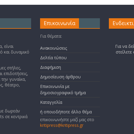
Επικοινωνία
Ενδεικτ
Για θέματα:
, είναι
Για να δε
Ανακοινώσεις
κό και δυναμικό
στείλετε
Δελτία τύπου
Διαφήμιση
μες στήλες,
ι επιδοτήσεις,
Δημοσίευση άρθρου
 την γυναίκα,
ς, θέατρο,
Επικοινωνία με
δημοσιογραφικό τμήμα
Καταγγελία
 με δωρεάν
ή οποιοδήποτε άλλο θέμα
ts σε κεντρικά
επικοινωνήστε μαζί μας στο
kritipress@kritipress.gr