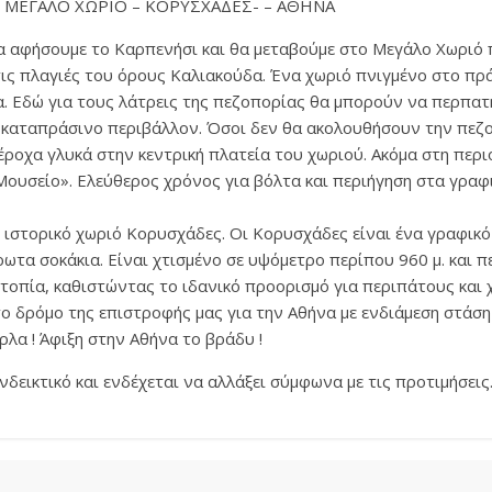
– ΜΕΓΑΛΟ ΧΩΡΙΟ – ΚΟΡΥΣΧΑΔΕΣ- – ΑΘΗΝΑ
 αφήσουμε το Καρπενήσι και θα μεταβούμε στο Μεγάλο Χωριό π
τις πλαγιές του όρους Καλιακούδα. Ένα χωριό πνιγμένο στο πρ
μα. Εδώ για τους λάτρεις της πεζοπορίας θα μπορούν να περπα
ο καταπράσινο περιβάλλον. Όσοι δεν θα ακολουθήσουν την πε
έροχα γλυκά στην κεντρική πλατεία του χωριού. Ακόμα στη περι
ουσείο». Ελεύθερος χρόνος για βόλτα και περιήγηση στα γραφι
 ιστορικό χωριό Κορυσχάδες. Οι Κορυσχάδες είναι ένα γραφικό
ρωτα σοκάκια. Είναι χτισμένο σε υψόμετρο περίπου 960 μ. και 
τοπία, καθιστώντας το ιδανικό προορισμό για περιπάτους και
ο δρόμο της επιστροφής μας για την Αθήνα με ενδιάμεση στάση
λα ! Άφιξη στην Αθήνα το βράδυ !
νδεικτικό και ενδέχεται να αλλάξει σύμφωνα με τις προτιμήσεις