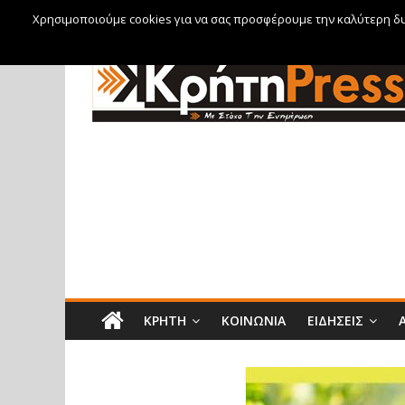
Χρησιμοποιούμε cookies για να σας προσφέρουμε την καλύτερη δυν
Πέμπτη, 6 Αυγούστου, 2026
ΚΡΉΤΗ
ΚΟΙΝΩΝΊΑ
ΕΙΔΉΣΕΙΣ