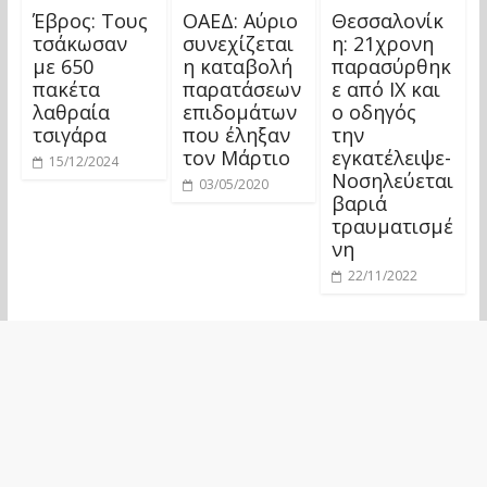
Έβρος: Τους
ΟΑΕΔ: Αύριο
Θεσσαλονίκ
τσάκωσαν
συνεχίζεται
η: 21χρονη
με 650
η καταβολή
παρασύρθηκ
πακέτα
παρατάσεων
ε από ΙΧ και
λαθραία
επιδομάτων
ο οδηγός
τσιγάρα
που έληξαν
την
τον Μάρτιο
εγκατέλειψε-
15/12/2024
Νοσηλεύεται
03/05/2020
βαριά
τραυματισμέ
νη
22/11/2022