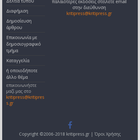
Δελτία τύπου
παλαιότερες εκδόσεις στείλετε email
στην διεύθυνση
Διαφήμιση
kritipress@kritipress.gr
Δημοσίευση
άρθρου
Επικοινωνία με
δημοσιογραφικό
τμήμα
Καταγγελία
ή οποιοδήποτε
άλλο θέμα
επικοινωνήστε
μαζί μας στο
kritipress@kritipres
s.gr
Copyright ©2006-2018 kritipress.gr |
Όροι Χρήσης