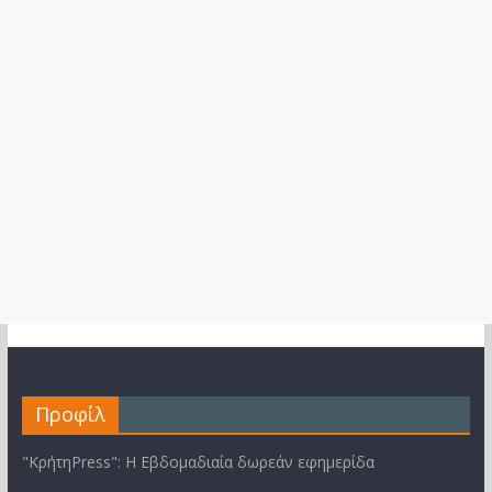
Προφίλ
"ΚρήτηPress": Η Εβδομαδιαία δωρεάν εφημερίδα