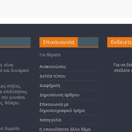
Επικοινωνία
Ενδεικτ
Για θέματα:
, είναι
Για να δε
Ανακοινώσεις
κό και δυναμικό
στείλετε
Δελτία τύπου
Διαφήμιση
μες στήλες,
ι επιδοτήσεις,
Δημοσίευση άρθρου
 την γυναίκα,
ς, θέατρο,
Επικοινωνία με
δημοσιογραφικό τμήμα
Καταγγελία
 με δωρεάν
ή οποιοδήποτε άλλο θέμα