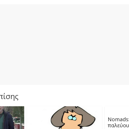
πίσης
Nomads:
παλεύου