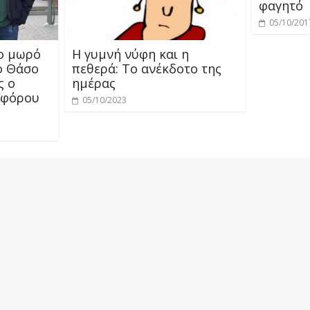
φαγητό
05/10/201
το μωρό
Η γυμνή νύφη και η
ό Θάσο
πεθερά: Το ανέκδοτο της
ς ο
ημέρας
οφόρου
05/10/2023