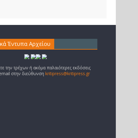
ικά Έντυπα Αρχείου
ίτε την τρέχων ή ακόμα παλαιότερες εκδόσεις
 email στην διεύθυνση
kritipress@kritipress.gr