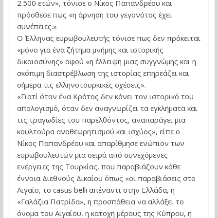
2.500 ετών», τόνισε ο Νίκος Παπανδρέου και
πρόσθεσε πως «η άρνηση του γεγονότος έχει
συνέπειες.»
Ο Έλληνας ευρωβουλευτής τόνισε πως δεν πρόκειται
«μόνο για ένα ζήτημα μνήμης και ιστορικής
δικαιοσύνης» αφού «η έλλειψη μιας συγγνώμης και η
σκόπιμη διαστρέβλωση της ιστορίας επηρεάζει και
σήμερα τις ελληνοτουρκικές σχέσεις».
«Γιατί όταν ένα Κράτος δεν κάνει τον ιστορικό του
απολογισμό, όταν δεν αναγνωρίζει τα εγκλήματα και
τις τραγωδίες του παρελθόντος, αναπαράγει μια
κουλτούρα αναθεωρητισμού και ισχύος», είπε ο
Νίκος Παπανδρέου και απαρίθμησε ενώπιον των
ευρωβουλευτών μια σειρά από συνεχόμενες
ενέργειες της Τουρκίας, που παραβιάζουν κάθε
έννοια Διεθνούς Δικαίου όπως «οι παραβιάσεις στο
Αιγαίο, το casus belli απέναντι στην Ελλάδα, η
«Γαλάζια Πατρίδα», η προσπάθεια να αλλάξει το
όνομα του Αιγαίου, η κατοχή μέρους της Κύπρου, η