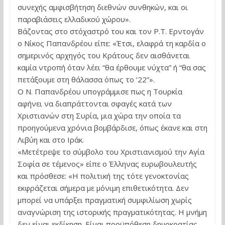
συνεχής αμφισβήτηση διεθνών συνθηκών, και οι
παραβιάσεις ελλαδικού χώρου».
Βάζοντας στο στόχαστρό του και τον Ρ.Τ. Ερντογάν
ο Νίκος Παπανδρέου είπε: «Έτσι, ελαφρά τη καρδία ο
σημερινός αρχηγός του Κράτους δεν αισθάνεται
καμία ντροπή όταν λέει “θα έρθουμε νύχτα” ή “θα σας
πετάξουμε στη θάλασσα όπως το ‘22”».
Ο Ν. Παπανδρέου υπογράμμισε πως η Τουρκία
αφήνει να διαπράττονται σφαγές κατά των
Χριστιανών στη Συρία, μια χώρα την οποία τα
προηγούμενα χρόνια βομβάρδισε, όπως έκανε και στη
Λιβύη και στο Ιράκ.
«Μετέτρεψε το σύμβολο του Χριστιανισμού την Αγία
Σοφία σε τέμενος» είπε ο Έλληνας ευρωβουλευτής
και πρόσθεσε: «Η πολιτική της τότε γενοκτονίας
εκφράζεται σήμερα με μόνιμη επιθετικότητα. Δεν
μπορεί να υπάρξει πραγματική συμφιλίωση χωρίς
αναγνώριση της ιστορικής πραγματικότητας. Η μνήμη
δεν είναι εκδίκηση. Είναι προϋπόθεση δημοκρατίας,