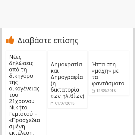
Διαβάστε επίσης
Νέες
δηλώσεις
Δημοκρατία
Ήττα στη
από τη
και
«μάχη» με
δικηγόρο
Δημογραφία
τα
της
(η
φαντάσματα
οικογένειας
δικτατορία
15/09/2018
του
των ηλιθίων)
21χρονου
01/07/2018
Νικήτα
Γεμιστού –
«Προσχεδια
σμένη
εκτέλεση,