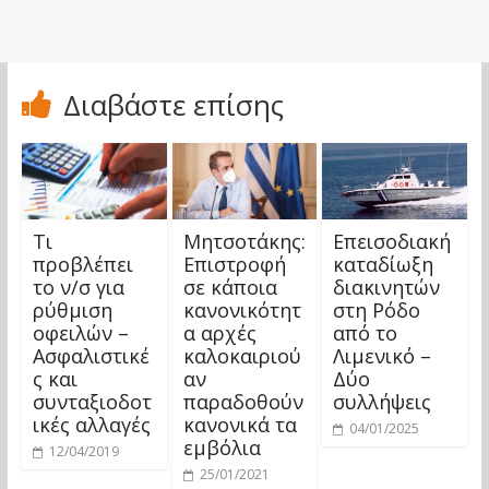
Διαβάστε επίσης
Τι
Μητσοτάκης:
Eπεισοδιακή
προβλέπει
Επιστροφή
καταδίωξη
το ν/σ για
σε κάποια
διακινητών
ρύθμιση
κανονικότητ
στη Ρόδο
οφειλών –
α αρχές
από το
Ασφαλιστικέ
καλοκαιριού
Λιμενικό –
ς και
αν
Δύο
συνταξιοδοτ
παραδοθούν
συλλήψεις
ικές αλλαγές
κανονικά τα
04/01/2025
εμβόλια
12/04/2019
25/01/2021