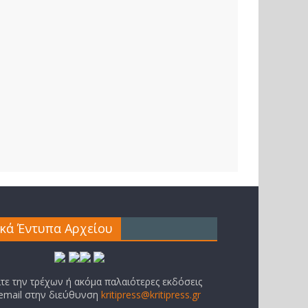
ικά Έντυπα Αρχείου
ίτε την τρέχων ή ακόμα παλαιότερες εκδόσεις
 email στην διεύθυνση
kritipress@kritipress.gr