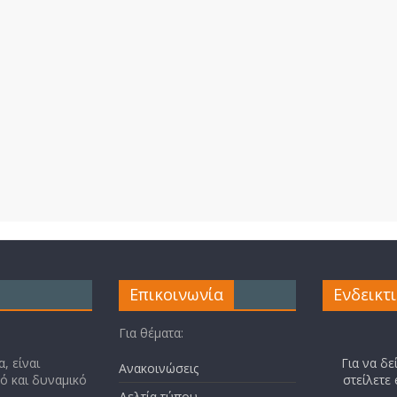
Επικοινωνία
Ενδεικτ
Για θέματα:
, είναι
Για να δε
Ανακοινώσεις
κό και δυναμικό
στείλετε
Δελτία τύπου