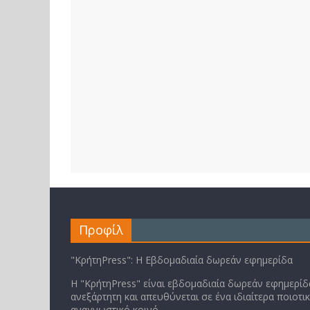
Προφίλ
"ΚρήτηPress": Η Εβδομαδιαία δωρεάν εφημερίδα
Η "ΚρήτηPress" είναι εβδομαδιαία δωρεάν εφημερίδα
ανεξάρτητη και απευθύνεται σε ένα ιδιαίτερα ποιοτι
αναγνωστικό κοινό.