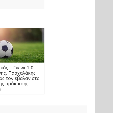
ός – Γκενκ 1-0:
ης, Πασχαλάκης
ος τον έβαλαν στο
ης πρόκρισης
3