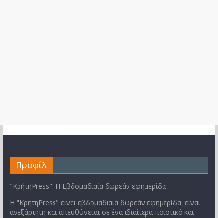
Προφίλ
"ΚρήτηPress": Η Εβδομαδιαία δωρεάν εφημερίδα
Η "ΚρήτηPress" είναι εβδομαδιαία δωρεάν εφημερίδα, είναι
ανεξάρτητη και απευθύνεται σε ένα ιδιαίτερα ποιοτικό και