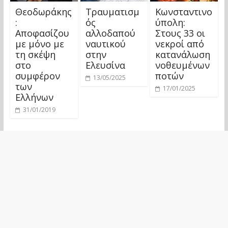
Θεοδωράκης
Τραυματισμ
Κωνσταντινο
:
ός
ύπολη:
Αποφασίζου
αλλοδαπού
Στους 33 οι
με μόνο με
ναυτικού
νεκροί από
τη σκέψη
στην
κατανάλωση
στο
Ελευσίνα
νοθευμένων
συμφέρον
ποτών
13/05/2025
των
17/01/2025
Ελλήνων
31/01/2019