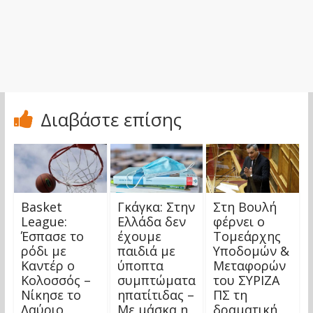
Διαβάστε επίσης
Basket
Γκάγκα: Στην
Στη Βουλή
League:
Ελλάδα δεν
φέρνει ο
Έσπασε το
έχουμε
Τομεάρχης
ρόδι με
παιδιά με
Υποδομών &
Καντέρ ο
ύποπτα
Μεταφορών
Κολοσσός –
συμπτώματα
του ΣΥΡΙΖΑ
Νίκησε το
ηπατίτιδας –
ΠΣ τη
Λαύριο
Με μάσκα η
δραματική