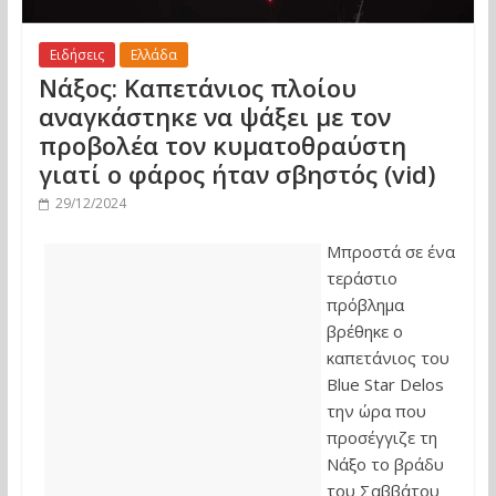
Ειδήσεις
Ελλάδα
Νάξος: Καπετάνιος πλοίου
αναγκάστηκε να ψάξει με τον
προβολέα τον κυματοθραύστη
γιατί ο φάρος ήταν σβηστός (vid)
29/12/2024
Μπροστά σε ένα
τεράστιο
πρόβλημα
βρέθηκε ο
καπετάνιος του
Blue Star Delos
την ώρα που
προσέγγιζε τη
Νάξο το βράδυ
του Σαββάτου