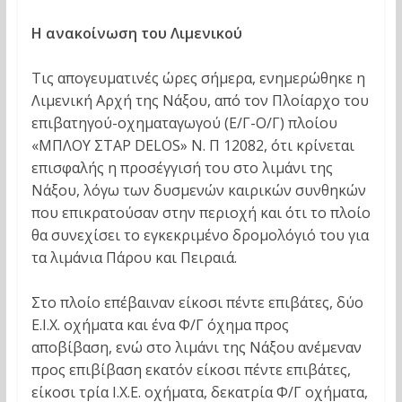
Η ανακοίνωση του Λιμενικού
Τις απογευματινές ώρες σήμερα, ενημερώθηκε η
Λιμενική Αρχή της Νάξου, από τον Πλοίαρχο του
επιβατηγού-οχηματαγωγού (Ε/Γ-Ο/Γ) πλοίου
«ΜΠΛΟΥ ΣΤΑΡ DELOS» Ν. Π 12082, ότι κρίνεται
επισφαλής η προσέγγισή του στο λιμάνι της
Νάξου, λόγω των δυσμενών καιρικών συνθηκών
που επικρατούσαν στην περιοχή και ότι το πλοίο
θα συνεχίσει το εγκεκριμένο δρομολόγιό του για
τα λιμάνια Πάρου και Πειραιά.
Στο πλοίο επέβαιναν είκοσι πέντε επιβάτες, δύο
Ε.Ι.Χ. οχήματα και ένα Φ/Γ όχημα προς
αποβίβαση, ενώ στο λιμάνι της Νάξου ανέμεναν
προς επιβίβαση εκατόν είκοσι πέντε επιβάτες,
είκοσι τρία Ι.Χ.Ε. οχήματα, δεκατρία Φ/Γ οχήματα,