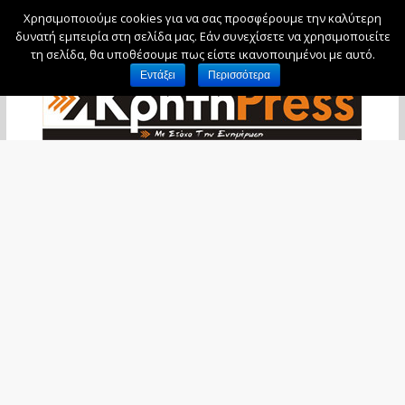
Χρησιμοποιούμε cookies για να σας προσφέρουμε την καλύτερη
Πέμπτη, 6 Αυγούστου, 2026
δυνατή εμπειρία στη σελίδα μας. Εάν συνεχίσετε να χρησιμοποιείτε
τη σελίδα, θα υποθέσουμε πως είστε ικανοποιημένοι με αυτό.
Εντάξει
Περισσότερα