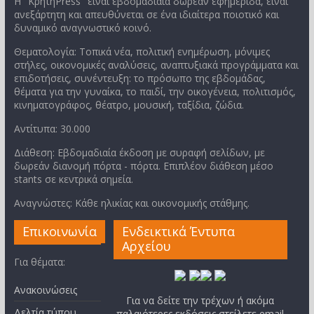
Η "ΚρήτηPress" είναι εβδομαδιαία δωρεάν εφημερίδα, είναι
ανεξάρτητη και απευθύνεται σε ένα ιδιαίτερα ποιοτικό και
δυναμικό αναγνωστικό κοινό.
Θεματολογία: Τοπικά νέα, πολιτική ενημέρωση, μόνιμες
στήλες, οικονομικές αναλύσεις, αναπτυξιακά προγράμματα και
επιδοτήσεις, συνέντευξη: το πρόσωπο της εβδομάδας,
θέματα για την γυναίκα, το παιδί, την οικογένεια, πολιτισμός,
κινηματογράφος, θέατρο, μουσική, ταξίδια, ζώδια.
Αντίτυπα: 30.000
Διάθεση: Εβδομαδιαία έκδοση με συραφή σελίδων, με
δωρεάν διανομή πόρτα - πόρτα. Επιπλέον διάθεση μέσο
stants σε κεντρικά σημεία.
Αναγνώστες: Κάθε ηλικίας και οικονομικής στάθμης.
Επικοινωνία
Ενδεικτικά Έντυπα
Αρχείου
Για θέματα:
Ανακοινώσεις
Για να δείτε την τρέχων ή ακόμα
Δελτία τύπου
παλαιότερες εκδόσεις στείλετε email