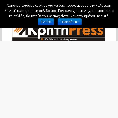
Χρησιμοποιούμε cookies για να σας προσφέρουμε την καλύτερη
Πέμπτη, 6 Αυγούστου, 2026
δυνατή εμπειρία στη σελίδα μας. Εάν συνεχίσετε να χρησιμοποιείτε
τη σελίδα, θα υποθέσουμε πως είστε ικανοποιημένοι με αυτό.
Εντάξει
Περισσότερα