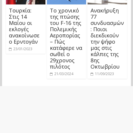
Τουρκία:
Το χρονικό
Ανακήρυξη
Στις 14
της πτώσης
77
Μαΐου οι
του F-16 της
συνδυασμών
εκλογές
Πολεμικής
: Ποιοι
ανακοίνωσε
Αεροπορίας
διεκδικούν
ο Ερντογάν
– Πώς
την ψήφο
κατάφερε να
μας στις
23/01/2023
σωθεί ο
κάλπες της
29χρονος
8ης
πιλότος
Οκτωβρίου
21/03/2024
11/09/2023