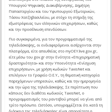
Υπουργού Ψηφιακής Διακυβέρνησης, Δημήτρη
Παπαστεργίου και του Υφυπουργού Εξωτερικών,
Τάσου Χατζηβασιλείου, με στόχο τη στήριξη της
εξωστρέφειας των ελληνικών επιχειρήσεων, καθώς
και την προσέλκυση επενδύσεων.
Πιο συγκεκριμένα, για τον προγραμματισμό της
τηλεδιάσκεψης, οι ενδιαφερόμενοι εισέρχονται στην
πλατφόρμα, είτε απευθείας στο myOEY.live.gov.gr,
είτε μέσω του gov.gr στην Ενότητα «Επιχειρηματική
δραστηριότητα» και στην Υποενότητα «Ενίσχυση
επιχειρήσεων», με χρήση κωδικών TaxisNet και
επιλέγουν το Γραφείο Ο.Ε.Υ., τη θεματική κατηγορία
παρεχόμενων υπηρεσιών, καθώς και την ημερομηνία
και την ώρα της τηλεδιάσκεψης. Σε περίπτωση που
κάποιος δεν διαθέτει κωδικούς TaxisNet, ο
προγραμματισμός του ραντεβού μπορεί να γίνει από
τρίτο πρόσωπο. Ωστόσο, υπογραμμίζεται ότι κατά τη
διάρκεια της τηλεδιάσκεψης είναι απαραίτητη η