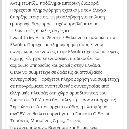
Αντιμετωπίζω πρόβλημα-εμπορική διαφορά:
Παρέχεται πληροφόρηση σχετικά με τον έλεγχο
ύπαρξης εταιρείας, τη μεσολάβηση για επίλυση
εμπορικής διαφοράς, τυχόν προβλήματα με
τελωνειακές ή άλλες αρχές κ.α.
I want to invest in Greece / Θέλω να επενδύσω στην
Ελλάδα: Παρέχεται πληροφόρηση προς ξένους
δυνητικούς επενδυτές στην Ελλάδα σχετικά με τομείς
αιχμής, κίνητρα επενδύσεων, διαδικασίες και
αρμόδιες υπηρεσίες και φορείς στην Ελλάδα.
Θέλω να συμμετέχω σε δράσεις αναπτυξιακής
συνεργασίας: Παρέχεται πληροφόρηση για συμμετοχή
σε προγράμματα αναπτυξιακής συνεργασίας από
ελληνικής πλευράς στη χώρα αρμοδιότητας του
Γραφείου Ο.Ε.Υ. που θα επιλεγεί (εφόσον υπάρχουν).
Σημειώνεται ότι σε αρχικό στάδιο, η πλατφόρμα
myOEYlive θα λειτουργεί για τα Γραφεία Ο.Ε.Υ. σε
Τορόντο, Μπουένος Άιρες, Πεκίνο,
Γιοχάνεσμπουργκ, Βελιγράδι και Ρώμη, ενώ