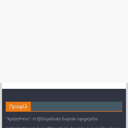
Προφίλ
"ΚρήτηPress": Η Εβδομαδιαία δωρεάν εφημερίδα