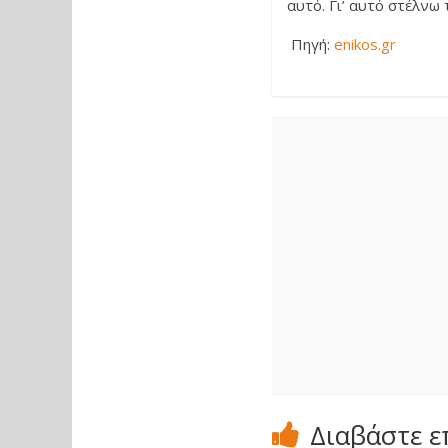
αυτό. Γι’ αυτό στέλνω
Πηγή:
enikos.gr
Διαβάστε ε