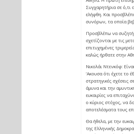
Αθήνα. Η πρώτη επίσημ
Συγχαρητήρια σε ό,τι
ελήφθη. Και προσβλέπ
συνόρων, τα οποία βεβα
Προσβλέπω να συζητήσ
σχετίζονται με τις μετ
επιτυχημένες τριμερεί
καλώς ήρθατε στην Αθ
Νικολάι Ντενκόφ: Είνα
‘Ακουσα ότι έχετε το 
στρατηγικές σχέσεις σ
άμυνα και την αμυντι
ευκαιρίες να επιταχύν
ο κύριος στόχος, να δ
αποτελέσματα τους επ
Θα ήθελα, με την ευκα
της Ελληνικής Δημοκρατ