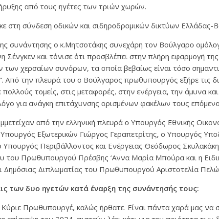
ήρυξης από τους ηγέτες των τριών χωρών.
ηκε στη σύνδεση οδικών και σιδηροδρομικών δικτύων Ελλάδας-Β
της συνάντησης ο κ.Μητσοτάκης συνεχάρη τον Βούλγαρο ομόλογ
η Σένγκεν και τόνισε ότι προσβλέπει στην πλήρη εφαρμογή της
των χερσαίων συνόρων, τα οποία βεβαίως είναι τόσο σημαντικά
ο”. Από την πλευρά του ο Βούλγαρος πρωθυπουργός εξήρε τις διμ
ε πολλούς τομείς, στις μεταφορές, στην ενέργεια, την άμυνα και
 λόγο για ανάγκη επιτάχυνσης ορισμένων φακέλων τους επόμενο
μμετείχαν από την ελληνική πλευρά ο Υπουργός Εθνικής Οικον
 Υπουργός Εξωτερικών Γιώργος Γεραπετρίτης, o Υπουργός Υπ
ο Υπουργός Περιβάλλοντος και Ενέργειας Θεόδωρος Σκυλακάκης
υ του Πρωθυπουργού Πρέσβης ‘Αννα Μαρία Μπούρα και η Ειδι
αι Δημόσιας Διπλωματίας του Πρωθυπουργού Αριστοτελία Πελώ
ις των δυο ηγετών κατά έναρξη της συνάντησής τους:
 Κύριε Πρωθυπουργέ, καλώς ήρθατε. Είναι πάντα χαρά μας να 