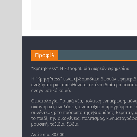
Προφίλ
"ΚρήτηPress": Η Εβδομαδιαία δωρεάν εφημερίδα
Η "ΚρήτηPress" είναι εβδομαδιαία δωρεάν εφημερίδα
ανεξάρτητη και απευθύνεται σε ένα ιδιαίτερα ποιοτι
αναγνωστικό κοινό.
Θεματολογία: Τοπικά νέα, πολιτική ενημέρωση, μόνι
οικονομικές αναλύσεις, αναπτυξιακά προγράμματα κα
συνέντευξη: το πρόσωπο της εβδομάδας, θέματα για
το παιδί, την οικογένεια, πολιτισμός, κινηματογράφο
μουσική, ταξίδια, ζώδια.
Αντίτυπα: 30.000