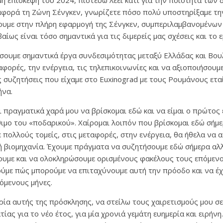
η επίσκεψη του 2024, πιστεύω λέει κάτι για την ποιότητα των 
 αφορά τη Ζώνη Σένγκεν, γνωρίζετε πόσο πολύ υποστηρίξαμε τ
ουμε στην πλήρη εφαρμογή της Σένγκεν, συμπεριλαμβανομένων
ίως είναι τόσο σημαντικά για τις διμερείς μας σχέσεις και το 
ουμε σημαντικά έργα συνδεσιμότητας μεταξύ Ελλάδας και Βου
αφορές, την ενέργεια, τις τηλεπικοινωνίες και να αξιοποιήσουμ
ς συζητήσεις που είχαμε στο Euxinograd με τους Ρουμάνους εταί
ήνα.
ι πραγματικά χαρά μου να βρίσκομαι εδώ και να είμαι ο πρώτος 
έθιμο του «ποδαρικού». Χαίρομαι λοιπόν που βρίσκομαι εδώ σήμε
ε πολλούς τομείς, στις μεταφορές, στην ενέργεια, θα ήθελα να
κή βιομηχανία. Έχουμε πράγματα να συζητήσουμε εδώ σήμερα α
ουμε και να ολοκληρώσουμε ορισμένους φακέλους τους επόμενου
ούμε πώς μπορούμε να επιταχύνουμε αυτή την πρόοδο και να έχ
όμενους μήνες.
ιρία αυτής της πρόσκλησης, να στείλω τους χαιρετισμούς μου σ
ίας για το νέο έτος, για μία χρονιά γεμάτη ευημερία και ειρήνη