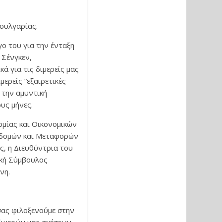
ουλγαρίας.
ο του για την ένταξη
 Σένγκεν,
 για τις διμερείς μας
ερείς “εξαιρετικές
 την αμυντική
υς μήνες.
ομίας και Οικονομικών
οδομών και Μεταφορών
, η Διευθύντρια του
κή Σύμβουλος
νη.
σας φιλοξενούμε στην