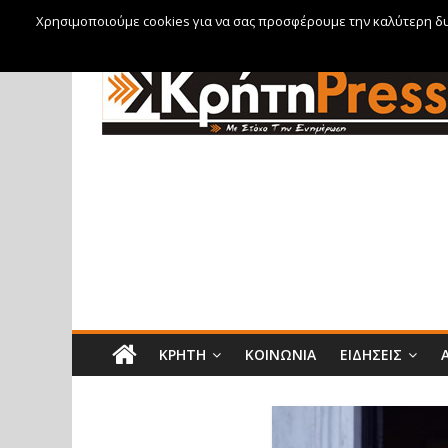
Χρησιμοποιούμε cookies για να σας προσφέρουμε την καλύτερη δυν
Πέμπτη, 6 Αυγούστου, 2026
ΚΡΉΤΗ
ΚΟΙΝΩΝΊΑ
ΕΙΔΉΣΕΙΣ