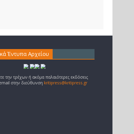
ικά Έντυπα Αρχείου
ίτε την τρέχων ή ακόμα παλαιότερες εκδόσεις
 email στην διεύθυνση
kritipress@kritipress.gr