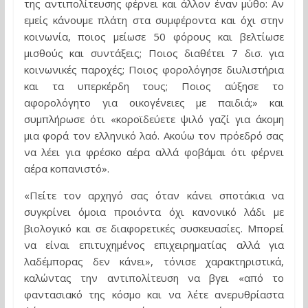
της αντιπολίτευσης φέρνει και άλλον έναν μύθο: Αν
εμείς κάνουμε πλάτη στα συμφέροντα και όχι στην
κοινωνία, ποιος μείωσε 50 φόρους και βελτίωσε
μισθούς και συντάξεις; Ποιος διαθέτει 7 δισ. για
κοινωνικές παροχές; Ποιος φορολόγησε διυλιστήρια
και τα υπερκέρδη τους; Ποιος αύξησε το
αφορολόγητο για οικογένειες με παιδιά;» και
συμπλήρωσε ότι «κοροϊδεύετε ψιλό γαζί για άκομη
μια φορά τον ελληνικό λαό. Ακούω τον πρόεδρό σας
να λέει για φρέσκο αέρα αλλά φοβάμαι ότι φέρνει
αέρα κοπανιστό».
«Πείτε τον αρχηγό σας όταν κάνει σποτάκια να
συγκρίνει όμοια προιόντα όχι κανονικό λάδι με
βιολογικό και σε διαφορετικές συσκευασίες. Μπορεί
να είναι επιτυχημένος επιχειρηματίας αλλά για
λαδέμπορας δεν κάνει», τόνισε χαρακτηριστικά,
καλώντας την αντιπολίτευση να βγει «από το
φαντασιακό της κόσμο και να λέτε ανερυθρίαστα