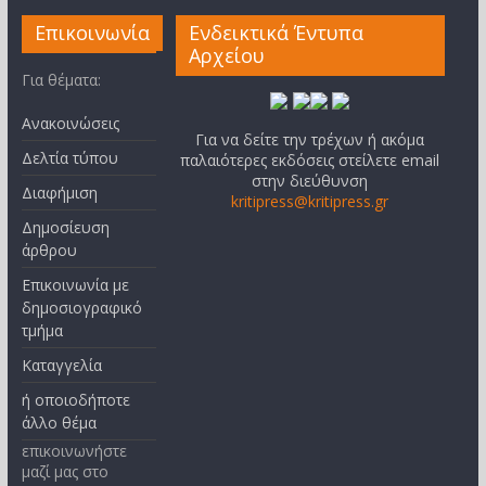
Επικοινωνία
Ενδεικτικά Έντυπα
Αρχείου
Για θέματα:
Ανακοινώσεις
Για να δείτε την τρέχων ή ακόμα
Δελτία τύπου
παλαιότερες εκδόσεις στείλετε email
στην διεύθυνση
Διαφήμιση
kritipress@kritipress.gr
Δημοσίευση
άρθρου
Επικοινωνία με
δημοσιογραφικό
τμήμα
Καταγγελία
ή οποιοδήποτε
άλλο θέμα
επικοινωνήστε
μαζί μας στο