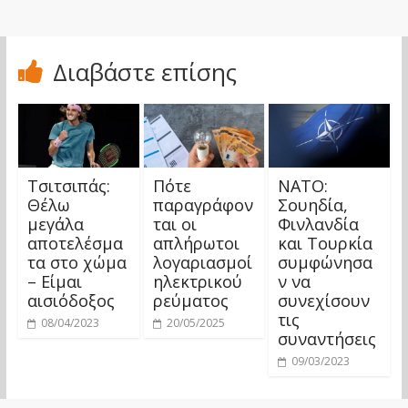
Διαβάστε επίσης
Τσιτσιπάς:
Πότε
ΝΑΤΟ:
Θέλω
παραγράφον
Σουηδία,
μεγάλα
ται οι
Φινλανδία
αποτελέσμα
απλήρωτοι
και Τουρκία
τα στο χώμα
λογαριασμοί
συμφώνησα
– Είμαι
ηλεκτρικού
ν να
αισιόδοξος
ρεύματος
συνεχίσουν
τις
08/04/2023
20/05/2025
συναντήσεις
09/03/2023