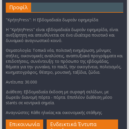
Προφίλ
"ΚρήτηPress": Η Εβδομαδιαία δωρεάν εφημερίδα
Η "ΚρήτηPress" είναι εβδομαδιαία δωρεάν εφημερίδα, είναι
ανεξάρτητη και απευθύνεται σε ένα ιδιαίτερα ποιοτικό και
δυναμικό αναγνωστικό κοινό.
Θεματολογία: Τοπικά νέα, πολιτική ενημέρωση, μόνιμες
στήλες, οικονομικές αναλύσεις, αναπτυξιακά προγράμματα και
επιδοτήσεις, συνέντευξη: το πρόσωπο της εβδομάδας,
θέματα για την γυναίκα, το παιδί, την οικογένεια, πολιτισμός,
κινηματογράφος, θέατρο, μουσική, ταξίδια, ζώδια.
Αντίτυπα: 30.000
Διάθεση: Εβδομαδιαία έκδοση με συραφή σελίδων, με
δωρεάν διανομή πόρτα - πόρτα. Επιπλέον διάθεση μέσο
stants σε κεντρικά σημεία.
Αναγνώστες: Κάθε ηλικίας και οικονομικής στάθμης.
Επικοινωνία
Ενδεικτικά Έντυπα