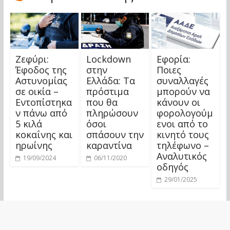
Ζεφύρι:
Lockdown
Εφορία:
Έφοδος της
στην
Ποιες
Αστυνομίας
Ελλάδα: Τα
συναλλαγές
σε οικία –
πρόστιμα
μπορούν να
Εντοπίστηκα
που θα
κάνουν οι
ν πάνω από
πληρώσουν
φορολογούμ
5 κιλά
όσοι
ενοι από το
κοκαΐνης και
σπάσουν την
κινητό τους
ηρωίνης
καραντίνα
τηλέφωνο –
Αναλυτικός
19/09/2024
06/11/2020
οδηγός
29/01/2025