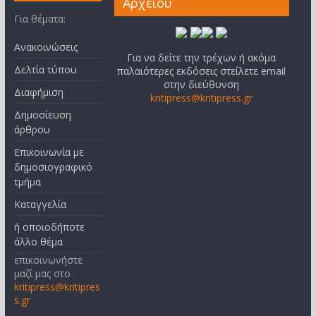
Αρχείου
Για θέματα:
Ανακοινώσεις
Για να δείτε την τρέχων ή ακόμα
Δελτία τύπου
παλαιότερες εκδόσεις στείλετε email
στην διεύθυνση
Διαφήμιση
kritipress@kritipress.gr
Δημοσίευση
άρθρου
Επικοινωνία με
δημοσιογραφικό
τμήμα
Καταγγελία
ή οποιοδήποτε
άλλο θέμα
επικοινωνήστε
μαζί μας στο
kritipress@kritipres
s.gr