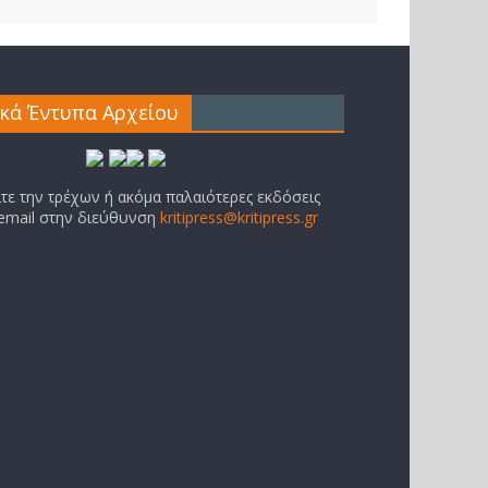
ικά Έντυπα Αρχείου
ίτε την τρέχων ή ακόμα παλαιότερες εκδόσεις
 email στην διεύθυνση
kritipress@kritipress.gr