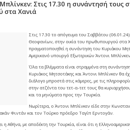
Μπλίνκεν: Στις 17.30 η συνάντησή τους σ
 στα Χανιά
Στις 17.30 το απόγευμα του Σαββάτου (06.01.24
Θεοφανίων, στην οικία του πρωθυπουργού στα Χ
πραγματοποιηθεί η συνάντηση του Κυριάκου Μητ
Αμερικανό υπουργό Εξωτερικών Άντονι Μπλίνκεν
Όλα τα βλέμματα είναι στραμμένα στη συνάντησ
Κυριάκος Μητσοτάκης και Άντονι Μπλίνκεν θα έ
διάλογο μπροστά στις κάμερες, με τις πληροφορ
στην ατζέντα του τετ-α-τετ τους θα κυριαρχήσου
και τα μηνύματα προς την Τουρκία.
Νωρίτερα, ο Άντονι Μπλίνκεν είδε στην Κωνστα
ακάν Φιντάν και τον Τούρκο πρόεδρο Ταγίπ Ερντογάν.
ι η Αθήνα, με αποδέκτη την Τουρκία, είναι ότι η Ελληνοαμερικα