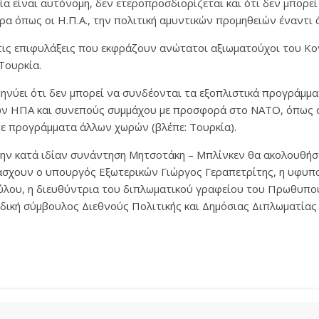
ία είναι αυτόνομη, δεν ετεροπροσδιορίζεται και ότι δεν μπορεί
ρα όπως οι Η.Π.Α., την πολιτική αμυντικών προμηθειών έναντι
 τις επιφυλάξεις που εκφράζουν ανώτατοι αξιωματούχοι του Κο
Τουρκία.
ηνύει ότι δεν μπορεί να συνδέονται τα εξοπλιστικά προγράμμα
ων ΗΠΑ και συνεπούς συμμάχου με προσφορά στο ΝΑΤΟ, όπως 
με προγράμματα άλλων χωρών (βλέπε: Τουρκία).
 την κατά ιδίαν συνάντηση Μητσοτάκη – Μπλίνκεν θα ακολουθήσ
άσχουν ο υπουργός Εξωτερικών Γιώργος Γεραπετρίτης, η υφυπ
ου, η διευθύντρια του διπλωματικού γραφείου του Πρωθυπο
ιδική σύμβουλος Διεθνούς Πολιτικής και Δημόσιας Διπλωματί