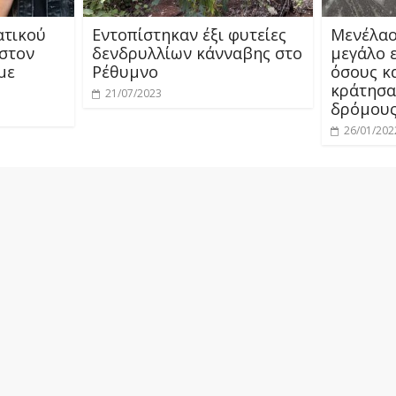
ατικού
Εντοπίστηκαν έξι φυτείες
Μενέλαο
στον
δενδρυλλίων κάνναβης στο
μεγάλο 
με
Ρέθυμνο
όσους κ
κράτησα
21/07/2023
δρόμους
26/01/202