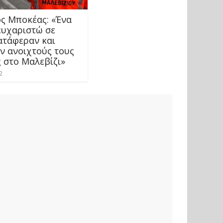
ς Μποκέας: «Ένα
ευχαριστώ σε
ατάφεραν και
ν ανοιχτούς τους
 στο Μαλεβίζι»
2