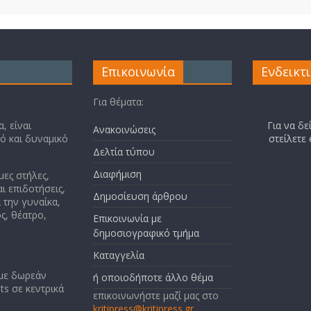
Επικοινωνία
Ενδεικτ
Για θέματα:
, είναι
Για να δε
Ανακοινώσεις
κό και δυναμικό
στείλετε
Δελτία τύπου
Διαφήμιση
μες στήλες,
ι επιδοτήσεις,
Δημοσίευση άρθρου
 την γυναίκα,
ς, θέατρο,
Επικοινωνία με
δημοσιογραφικό τμήμα
Καταγγελία
 με δωρεάν
ή οποιοδήποτε άλλο θέμα
ts σε κεντρικά
επικοινωνήστε μαζί μας στο
kritipress@kritipress.gr