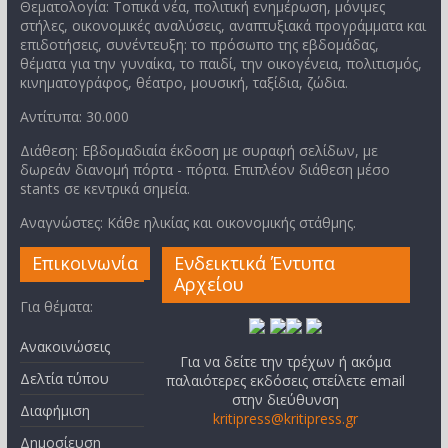
Θεματολογία: Τοπικά νέα, πολιτική ενημέρωση, μόνιμες
στήλες, οικονομικές αναλύσεις, αναπτυξιακά προγράμματα και
επιδοτήσεις, συνέντευξη: το πρόσωπο της εβδομάδας,
θέματα για την γυναίκα, το παιδί, την οικογένεια, πολιτισμός,
κινηματογράφος, θέατρο, μουσική, ταξίδια, ζώδια.
Αντίτυπα: 30.000
Διάθεση: Εβδομαδιαία έκδοση με συραφή σελίδων, με
δωρεάν διανομή πόρτα - πόρτα. Επιπλέον διάθεση μέσο
stants σε κεντρικά σημεία.
Αναγνώστες: Κάθε ηλικίας και οικονομικής στάθμης.
Επικοινωνία
Ενδεικτικά Έντυπα
Αρχείου
Για θέματα:
Ανακοινώσεις
Για να δείτε την τρέχων ή ακόμα
Δελτία τύπου
παλαιότερες εκδόσεις στείλετε email
στην διεύθυνση
Διαφήμιση
kritipress@kritipress.gr
Δημοσίευση