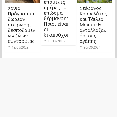
επόμενες
ημέρες το
Χανιά:
Στέφανος
επίδομα
Πρόγραμμα
Κασσελάκης
θέρμανσης.
δωρεάν
και Τάιλερ
Ποιοι είναι
στείρωσης
Μακμπέθ
οι
δεσποζόμεν
αντάλλαξαν
δικαιούχοι
ων ζώων
όρκους
συντροφιάς
αγάπης
18/12/2018
13/09/2023
30/08/2024