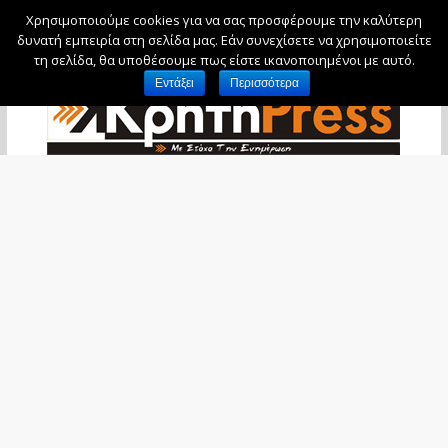
Χρησιμοποιούμε cookies για να σας προσφέρουμε την καλύτερη
Πέμπτη, 6 Αυγούστου, 2026
δυνατή εμπειρία στη σελίδα μας. Εάν συνεχίσετε να χρησιμοποιείτε
τη σελίδα, θα υποθέσουμε πως είστε ικανοποιημένοι με αυτό.
Εντάξει
Περισσότερα