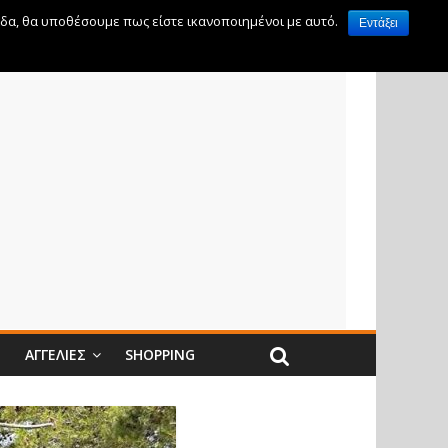
ίδα, θα υποθέσουμε πως είστε ικανοποιημένοι με αυτό.
Εντάξει
Ν
ΑΓΓΕΛΊΕΣ
SHOPPING