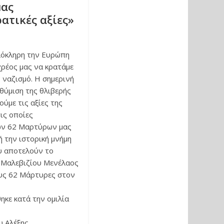
μας
ατικές αξίες»
ολόκληρη την Ευρώπη
χρέος μας να κρατάμε
 ναζισμό. Η σημερινή
νθύμιση της θλιβερής
ούμε τις αξίες της
τις οποίες
των 62 Μαρτύρων μας
 την ιστορική μνήμη
ου αποτελούν το
ς Μαλεβιζίου Μενέλαος
ους 62 Μάρτυρες στον
κε κατά την ομιλία
υ Αλέξης