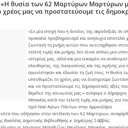
: «Η θυσία των 62 Μαρτύρων Μαρτύρων 
ο χρέος μας να προστατεύουμε τις δημοκρ
«Σε μία εποχή που η άνοδος της ακροδεξιάς σε 
προκαλεί προβληματισμό και ανησυχία αποτελεί 
ζωντανή τη μνήμη αυτών που αντιτάχθηκαν στον
τελετή τιμής και μνήμης δεν είναι απλώς μια υπε
ιστορίας μας, αλλά και μια ευκαιρία να αναλογιστ
ελευθερίας, της δικαιοσύνης και της ειρήνης για 
αγωνίστηκαν και έδωσαν τη ζωή τους. Η θυσία 
υπενθυμίζει το χρέος μας να διατηρούμε ζωντανή
και να προστατεύουμε τις δημοκρατικές αξίες π
θεμέλιο της κοινωνίας μας.» ανέφερε ο Δήμαρχο
Μποκέας κατά την τελετή τιμής και μνήμης για τ
Ιερό Ναό Αγίων Πάντων στην Αμμουδάρα.
γονότα που οδήγησαν στην εκτέλεση των 62 Μαρτύρων, αναφέρθη
ς Βικελέας Δημοτικής Βιβλιοθήκης κ. Δημήτρης Σάββας.
 έδωσαν οι Δήμαρχοι Μαλεβιζίου Μενέλαος Μποκέας, Ηρακλείο