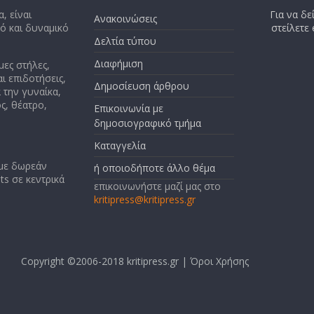
, είναι
Για να δε
Ανακοινώσεις
κό και δυναμικό
στείλετε
Δελτία τύπου
Διαφήμιση
μες στήλες,
ι επιδοτήσεις,
Δημοσίευση άρθρου
 την γυναίκα,
ς, θέατρο,
Επικοινωνία με
δημοσιογραφικό τμήμα
Καταγγελία
 με δωρεάν
ή οποιοδήποτε άλλο θέμα
ts σε κεντρικά
επικοινωνήστε μαζί μας στο
kritipress@kritipress.gr
Copyright ©2006-2018 kritipress.gr |
Όροι Χρήσης