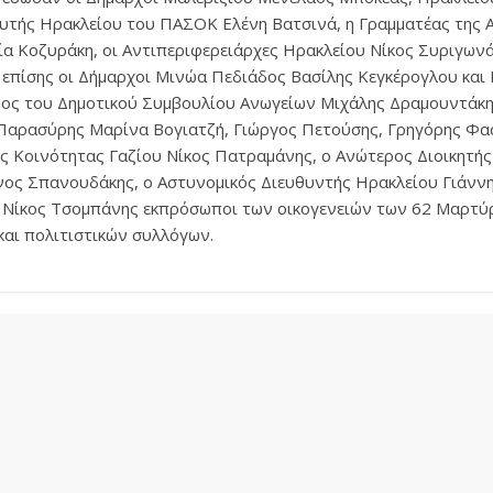
ευτής Ηρακλείου του ΠΑΣΟΚ Ελένη Βατσινά, η Γραμματέας της
ία Κοζυράκη, οι Αντιπεριφερειάρχες Ηρακλείου Νίκος Συριγωνά
 επίσης οι Δήμαρχοι Μινώα Πεδιάδος Βασίλης Κεγκέρογλου και
ος του Δημοτικού Συμβουλίου Ανωγείων Μιχάλης Δραμουντάκης
Παρασύρης Μαρίνα Βογιατζή, Γιώργος Πετούσης, Γρηγόρης Φα
ης Κοινότητας Γαζίου Νίκος Πατραμάνης, ο Ανώτερος Διοικητή
ος Σπανουδάκης, ο Αστυνομικός Διευθυντής Ηρακλείου Γιάννη
 Νίκος Τσομπάνης εκπρόσωποι των οικογενειών των 62 Μαρτύ
αι πολιτιστικών συλλόγων.