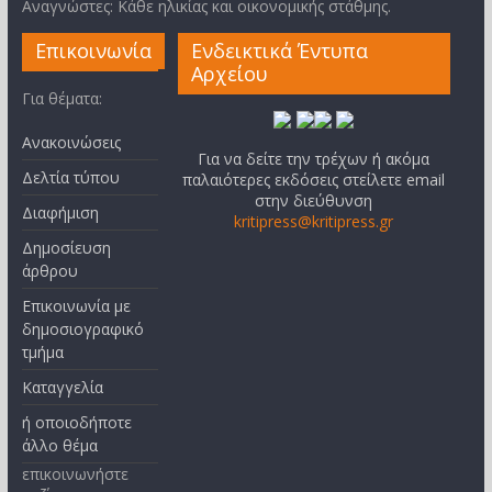
Αναγνώστες: Κάθε ηλικίας και οικονομικής στάθμης.
Επικοινωνία
Ενδεικτικά Έντυπα
Αρχείου
Για θέματα:
Ανακοινώσεις
Για να δείτε την τρέχων ή ακόμα
Δελτία τύπου
παλαιότερες εκδόσεις στείλετε email
στην διεύθυνση
Διαφήμιση
kritipress@kritipress.gr
Δημοσίευση
άρθρου
Επικοινωνία με
δημοσιογραφικό
τμήμα
Καταγγελία
ή οποιοδήποτε
άλλο θέμα
επικοινωνήστε