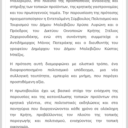
Μαλεβιζίου, στο πλαίσιο της προσπάθειας ανάδειξης και 
στήριξης των τοπικών προϊόντων, της κρητικής γαστρονομίας 
και του πρωτογενούς τομέα. Την παρουσίαση της πρότασης 
πραγματοποίησαν η Εντεταλμένη Σύμβουλος Πολιτισμού και 
Τουρισμού του Δήμου Μαλεβιζίου Χρύσα Λυρώνη και ο 
Πρόεδρος του Δικτύου Οινοποιών Κρήτης Στέλιος 
Ζαχαριουδάκης, ενώ στη συνάντηση συμμετείχε ο 
Αντιδήμαρχος Μάνος Πατεράκης και ο διευθυντής του 
γραφείου Δημάρχου του Δήμου Μαλεβιζίου Κώστας 
Μπέζος.  
Η πρόταση αυτή διαμορφώνει με ολιστικό τρόπο, ένα 
διαφοροποιημένο πολιτισμικό υπόδειγμα, μια νέα 
συλλογική ταυτότητα, εμπειρία και μνήμη, που παράγει 
προστιθέμενη αξία.
Η πρωτοβουλία έχει ως βασικό στόχο την ενίσχυση της 
παρουσίας και της κατανάλωσης τοπικών προϊόντων στα 
κρητικά γλέντια, στις πολιτιστικές εκδηλώσεις και στα 
πανηγύρια που διοργανώνονται κάθε χρόνο σε ολόκληρη 
την Κρήτη, προβάλλοντας τον πλούτο της τοπικής 
παραγωγής και πολιτισμού, ενισχύοντας την τοπική 
οικονομία.