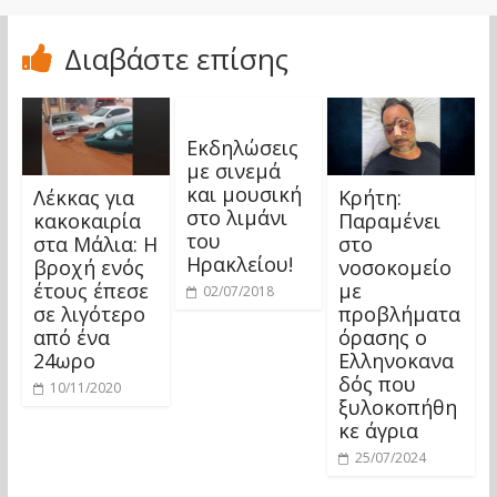
Διαβάστε επίσης
Εκδηλώσεις
με σινεμά
και μουσική
Λέκκας για
Κρήτη:
στο λιμάνι
κακοκαιρία
Παραμένει
του
στα Μάλια: Η
στο
Ηρακλείου!
βροχή ενός
νοσοκομείο
έτους έπεσε
με
02/07/2018
σε λιγότερο
προβλήματα
από ένα
όρασης ο
24ωρο
Ελληνοκανα
δός που
10/11/2020
ξυλοκοπήθη
κε άγρια
25/07/2024