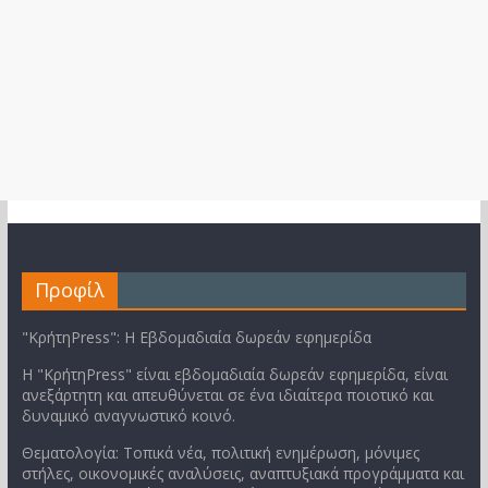
Προφίλ
"ΚρήτηPress": Η Εβδομαδιαία δωρεάν εφημερίδα
Η "ΚρήτηPress" είναι εβδομαδιαία δωρεάν εφημερίδα, είναι
ανεξάρτητη και απευθύνεται σε ένα ιδιαίτερα ποιοτικό και
δυναμικό αναγνωστικό κοινό.
Θεματολογία: Τοπικά νέα, πολιτική ενημέρωση, μόνιμες
στήλες, οικονομικές αναλύσεις, αναπτυξιακά προγράμματα και