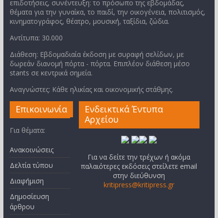
επιδοτήσεις, συνέντευξη: το πρόσωπο της εβδομάδας,
θέματα για την γυναίκα, το παιδί, την οικογένεια, πολιτισμός,
κινηματογράφος, θέατρο, μουσική, ταξίδια, ζώδια.
Αντίτυπα: 30.000
Διάθεση: Εβδομαδιαία έκδοση με συραφή σελίδων, με
δωρεάν διανομή πόρτα - πόρτα. Επιπλέον διάθεση μέσο
stants σε κεντρικά σημεία.
Αναγνώστες: Κάθε ηλικίας και οικονομικής στάθμης.
Επικοινωνία
Ενδεικτικά Έντυπα
Αρχείου
Για θέματα:
Ανακοινώσεις
Για να δείτε την τρέχων ή ακόμα
Δελτία τύπου
παλαιότερες εκδόσεις στείλετε email
στην διεύθυνση
Διαφήμιση
kritipress@kritipress.gr
Δημοσίευση
άρθρου