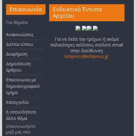
Επικοινωνία
Ενδεικτικά Έντυπα
Αρχείου
Για θέματα:
Ανακοινώσεις
Για να δείτε την τρέχων ή ακόμα
Δελτία τύπου
παλαιότερες εκδόσεις στείλετε email
στην διεύθυνση
Διαφήμιση
kritipress@kritipress.gr
Δημοσίευση
άρθρου
Επικοινωνία με
δημοσιογραφικό
τμήμα
Καταγγελία
ή οποιοδήποτε
άλλο θέμα
επικοινωνήστε
μαζί μας στο