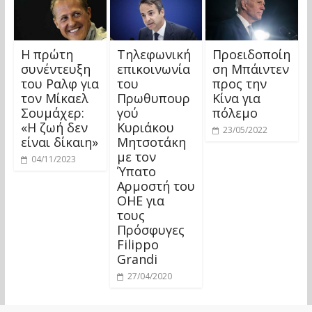
Η πρώτη
Τηλεφωνική
Προειδοποίη
συνέντευξη
επικοινωνία
ση Μπάιντεν
του Ραλφ για
του
προς την
τον Μίκαελ
Πρωθυπουρ
Κίνα για
Σουμάχερ:
γού
πόλεμο
«Η ζωή δεν
Κυριάκου
23/05/2022
είναι δίκαιη»
Μητσοτάκη
με τον
04/11/2023
Ύπατο
Αρμοστή του
ΟΗΕ για
τους
Πρόσφυγες
Filippo
Grandi
27/04/2020