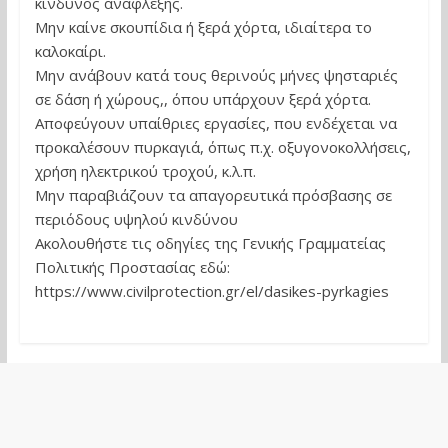
κίνδυνος ανάφλεξης.
Μην καίνε σκουπίδια ή ξερά χόρτα, ιδιαίτερα το
καλοκαίρι.
Μην ανάβουν κατά τους θερινούς μήνες ψησταριές
σε δάση ή χώρους,, όπου υπάρχουν ξερά χόρτα.
Αποφεύγουν υπαίθριες εργασίες, που ενδέχεται να
προκαλέσουν πυρκαγιά, όπως π.χ. οξυγονοκολλήσεις,
χρήση ηλεκτρικού τροχού, κ.λ.π.
Μην παραβιάζουν τα απαγορευτικά πρόσβασης σε
περιόδους υψηλού κινδύνου
Ακολουθήστε τις οδηγίες της Γενικής Γραμματείας
Πολιτικής Προστασίας εδώ:
https://www.civilprotection.gr/el/dasikes-pyrkagies