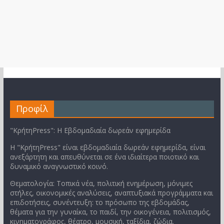
Προφίλ
"ΚρήτηPress": Η Εβδομαδιαία δωρεάν εφημερίδα
Η "ΚρήτηPress" είναι εβδομαδιαία δωρεάν εφημερίδα, είναι
ανεξάρτητη και απευθύνεται σε ένα ιδιαίτερα ποιοτικό και
δυναμικό αναγνωστικό κοινό.
Θεματολογία: Τοπικά νέα, πολιτική ενημέρωση, μόνιμες
στήλες, οικονομικές αναλύσεις, αναπτυξιακά προγράμματα και
επιδοτήσεις, συνέντευξη: το πρόσωπο της εβδομάδας,
θέματα για την γυναίκα, το παιδί, την οικογένεια, πολιτισμός,
κινηματογράφος, θέατρο, μουσική, ταξίδια, ζώδια.