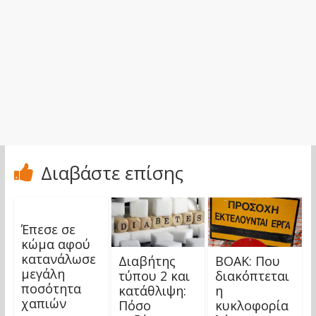
Διαβάστε επίσης
Έπεσε σε
κώμα αφού
κατανάλωσε
Διαβήτης
ΒΟΑΚ: Που
μεγάλη
τύπου 2 και
διακόπτεται
ποσότητα
κατάθλιψη:
η
χαπιών
Πόσο
κυκλοφορία