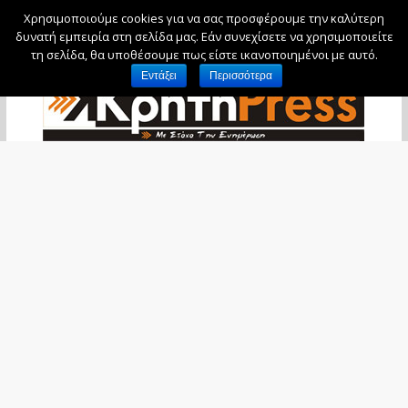
Χρησιμοποιούμε cookies για να σας προσφέρουμε την καλύτερη
Πέμπτη, 6 Αυγούστου, 2026
δυνατή εμπειρία στη σελίδα μας. Εάν συνεχίσετε να χρησιμοποιείτε
τη σελίδα, θα υποθέσουμε πως είστε ικανοποιημένοι με αυτό.
Εντάξει
Περισσότερα