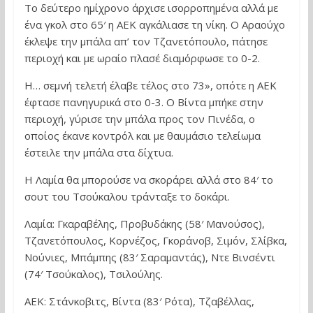
Το δεύτερο ημίχρονο άρχισε ισορροπημένα αλλά με
ένα γκολ στο 65′ η ΑΕΚ αγκάλιασε τη νίκη. Ο Αραούχο
έκλεψε την μπάλα απ’ τον Τζανετόπουλο, πάτησε
περιοχή και με ωραίο πλασέ διαμόρφωσε το 0-2.
Η… σεμνή τελετή έλαβε τέλος στο 73», οπότε η ΑΕΚ
έφτασε πανηγυρικά στο 0-3. Ο Βίντα μπήκε στην
περιοχή, γύρισε την μπάλα προς τον Πινέδα, ο
οποίος έκανε κοντρόλ και με θαυμάσιο τελείωμα
έστειλε την μπάλα στα δίχτυα.
Η Λαμία θα μπορούσε να σκοράρει αλλά στο 84′ το
σουτ του Τσούκαλου τράνταξε το δοκάρι.
Λαμία: Γκαραβέλης, Προβυδάκης (58′ Μανούσος),
Τζανετόπουλος, Κορνέζος, Γκοράνοβ, Σιμόν, Σλίβκα,
Νούνιες, Μπάμπης (83′ Σαραμαντάς), Ντε Βινσέντι
(74′ Tσούκαλος), Τσιλούλης.
ΑΕΚ: Στάνκοβιτς, Βίντα (83′ Ρότα), Τζαβέλλας,