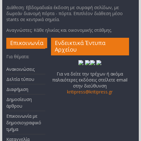
Διάθεση: Εβδομαδιαία έκδοση με συραφή σελίδων, με
δωρεάν διανομή πόρτα - πόρτα. Επιπλέον διάθεση μέσο
stants σε κεντρικά σημεία.
Αναγνώστες: Κάθε ηλικίας και οικονομικής στάθμης.
Επικοινωνία
Ενδεικτικά Έντυπα
Αρχείου
Για θέματα:
Ανακοινώσεις
Για να δείτε την τρέχων ή ακόμα
Δελτία τύπου
παλαιότερες εκδόσεις στείλετε email
στην διεύθυνση
Διαφήμιση
kritipress@kritipress.gr
Δημοσίευση
άρθρου
Επικοινωνία με
δημοσιογραφικό
τμήμα
Καταγγελία