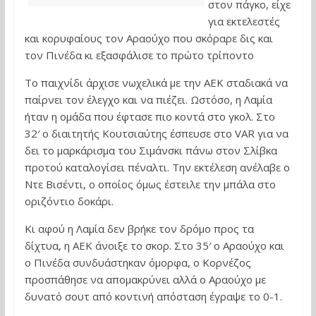
στον πάγκο, είχε
για εκτελεστές
και κορυφαίους τον Αραούχο που σκόραρε δις και
τον Πινέδα κι εξασφάλισε το πρώτο τρίποντο
Το παιχνίδι άρχισε νωχελικά με την ΑΕΚ σταδιακά να
παίρνει τον έλεγχο και να πιέζει. Ωστόσο, η Λαμία
ήταν η ομάδα που έφτασε πιο κοντά στο γκολ. Στο
32′ ο διαιτητής Κουτσιαύτης έσπευσε στο VAR για να
δει το μαρκάρισμα του Σιμάνσκι πάνω στον Σλίβκα
προτού καταλογίσει πέναλτι. Την εκτέλεση ανέλαβε ο
Ντε Βισέντι, ο οποίος όμως έστειλε την μπάλα στο
οριζόντιο δοκάρι.
Κι αφού η Λαμία δεν βρήκε τον δρόμο προς τα
δίχτυα, η ΑΕΚ άνοιξε το σκορ. Στο 35′ ο Αραούχο και
ο Πινέδα συνδυάστηκαν όμορφα, ο Κορνέζος
προσπάθησε να απομακρύνει αλλά ο Αραούχο με
δυνατό σουτ από κοντινή απόσταση έγραψε το 0-1.