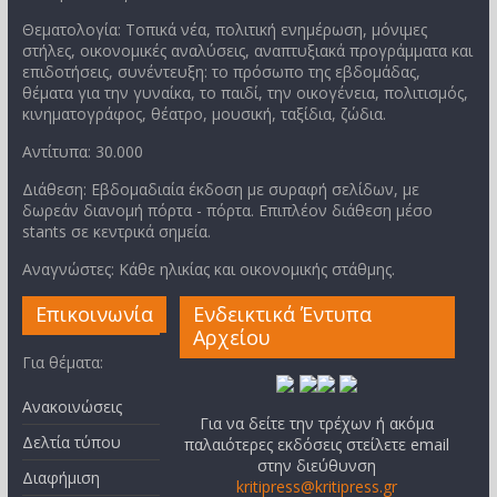
Θεματολογία: Τοπικά νέα, πολιτική ενημέρωση, μόνιμες
στήλες, οικονομικές αναλύσεις, αναπτυξιακά προγράμματα και
επιδοτήσεις, συνέντευξη: το πρόσωπο της εβδομάδας,
θέματα για την γυναίκα, το παιδί, την οικογένεια, πολιτισμός,
κινηματογράφος, θέατρο, μουσική, ταξίδια, ζώδια.
Αντίτυπα: 30.000
Διάθεση: Εβδομαδιαία έκδοση με συραφή σελίδων, με
δωρεάν διανομή πόρτα - πόρτα. Επιπλέον διάθεση μέσο
stants σε κεντρικά σημεία.
Αναγνώστες: Κάθε ηλικίας και οικονομικής στάθμης.
Επικοινωνία
Ενδεικτικά Έντυπα
Αρχείου
Για θέματα:
Ανακοινώσεις
Για να δείτε την τρέχων ή ακόμα
Δελτία τύπου
παλαιότερες εκδόσεις στείλετε email
στην διεύθυνση
Διαφήμιση
kritipress@kritipress.gr