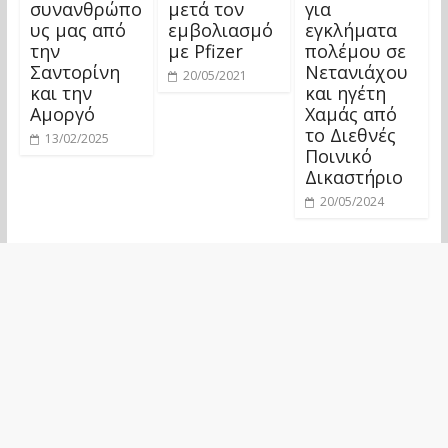
συνανθρώπο
μετά τον
για
υς μας από
εμβολιασμό
εγκλήματα
την
με Pfizer
πολέμου σε
Σαντορίνη
Νετανιάχου
20/05/2021
και την
και ηγέτη
Αμοργό
Χαμάς από
το Διεθνές
13/02/2025
Ποινικό
Δικαστήριο
20/05/2024