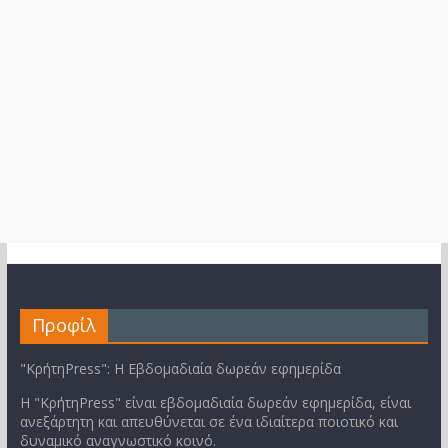
Προφίλ
"ΚρήτηPress": Η Εβδομαδιαία δωρεάν εφημερίδα
Η "ΚρήτηPress" είναι εβδομαδιαία δωρεάν εφημερίδα, είναι
ανεξάρτητη και απευθύνεται σε ένα ιδιαίτερα ποιοτικό και
δυναμικό αναγνωστικό κοινό.