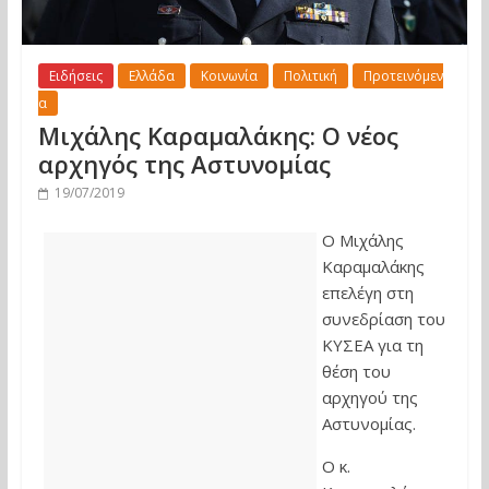
Ειδήσεις
Ελλάδα
Κοινωνία
Πολιτική
Προτεινόμεν
α
Μιχάλης Καραμαλάκης: Ο νέος
αρχηγός της Αστυνομίας
19/07/2019
Ο Μιχάλης
Καραμαλάκης
επελέγη στη
συνεδρίαση του
ΚΥΣΕΑ για τη
θέση του
αρχηγού της
Αστυνομίας.
Ο κ.