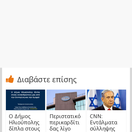
Διαβάστε επίσης
O Δήμος
Περιστατικό
CNN:
Ηλιούπολης
περικαρδίτι
Εντάλματα
δίπλα στους
δας λίγο
σύλληψης