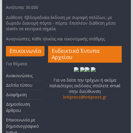
Αντίτυπα: 30.000
Διάθεση: Εβδομαδιαία έκδοση με συραφή σελίδων, με
δωρεάν διανομή πόρτα - πόρτα. Επιπλέον διάθεση μέσο
stants σε κεντρικά σημεία.
Αναγνώστες: Κάθε ηλικίας και οικονομικής στάθμης.
Επικοινωνία
Ενδεικτικά Έντυπα
Αρχείου
Για θέματα:
Ανακοινώσεις
Για να δείτε την τρέχων ή ακόμα
Δελτία τύπου
παλαιότερες εκδόσεις στείλετε email
στην διεύθυνση
Διαφήμιση
kritipress@kritipress.gr
Δημοσίευση
άρθρου
Επικοινωνία με
δημοσιογραφικό
τμήμα