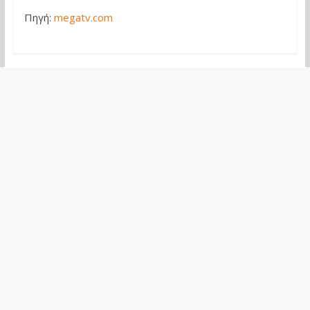
Πηγή:
megatv.com