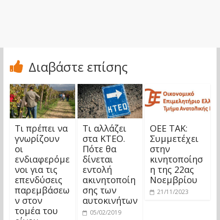
Διαβάστε επίσης
Τι πρέπει να
Τι αλλάζει
ΟΕΕ TAK:
γνωρίζουν
στα ΚΤΕΟ.
Συμμετέχει
οι
Πότε θα
στην
ενδιαφερόμε
δίνεται
κινητοποίησ
νοι για τις
εντολή
η της 22ας
επενδύσεις
ακινητοποίη
Νοεμβρίου
παρεμβάσεω
σης των
21/11/2023
ν στον
αυτοκινήτων
τομέα του
05/02/2019