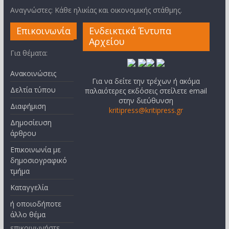
Αναγνώστες: Κάθε ηλικίας και οικονομικής στάθμης.
Επικοινωνία
Ενδεικτικά Έντυπα
Αρχείου
Για θέματα:
Ανακοινώσεις
Για να δείτε την τρέχων ή ακόμα
Δελτία τύπου
παλαιότερες εκδόσεις στείλετε email
στην διεύθυνση
Διαφήμιση
kritipress@kritipress.gr
Δημοσίευση
άρθρου
Επικοινωνία με
δημοσιογραφικό
τμήμα
Καταγγελία
ή οποιοδήποτε
άλλο θέμα
επικοινωνήστε