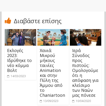
Διαβάστε επίσης
Εκλογές
Χανιά:
Ιερά
2023:
Μικρού
Σύνοδος
Ιδρύθηκε το
μήκους
προς
νέο κόμμα
ταινίες
πιστούς:
Βολτ
Animation
Ομολογούμε
και στην
ότι η
14/03/2023
Πύλη της
απόφαση για
Άμμου από
κλείσιμο
το
των Ναών
Chaniartoon
μας πόνεσε
13/09/2023
10/04/2020