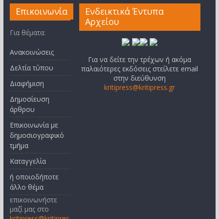
Επικοινωνία
Ενδεικτικά Έντυπα
Αρχείου
Για θέματα:
Ανακοινώσεις
Για να δείτε την τρέχων ή ακόμα
Δελτία τύπου
παλαιότερες εκδόσεις στείλετε email
στην διεύθυνση
Διαφήμιση
kritipress@kritipress.gr
Δημοσίευση
άρθρου
Επικοινωνία με
δημοσιογραφικό
τμήμα
Καταγγελία
ή οποιοδήποτε
άλλο θέμα
επικοινωνήστε
μαζί μας στο
kritipress@kritipres