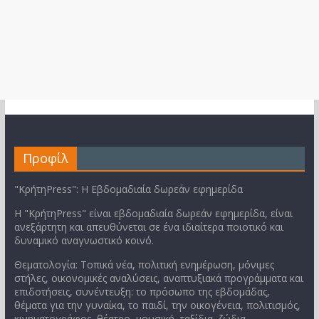
Προφίλ
"ΚρήτηPress": Η Εβδομαδιαία δωρεάν εφημερίδα
Η "ΚρήτηPress" είναι εβδομαδιαία δωρεάν εφημερίδα, είναι
ανεξάρτητη και απευθύνεται σε ένα ιδιαίτερα ποιοτικό και
δυναμικό αναγνωστικό κοινό.
Θεματολογία: Τοπικά νέα, πολιτική ενημέρωση, μόνιμες
στήλες, οικονομικές αναλύσεις, αναπτυξιακά προγράμματα και
επιδοτήσεις, συνέντευξη: το πρόσωπο της εβδομάδας,
θέματα για την γυναίκα, το παιδί, την οικογένεια, πολιτισμός,
κινηματογράφος, θέατρο, μουσική, ταξίδια, ζώδια.