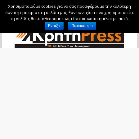
Χρησιμοποιούμε cookies για να σας προσφέρουμε την καλύτερη
Πέμπτη, 6 Αυγούστου, 2026
δυνατή εμπειρία στη σελίδα μας. Εάν συνεχίσετε να χρησιμοποιείτε
τη σελίδα, θα υποθέσουμε πως είστε ικανοποιημένοι με αυτό.
Εντάξει
Περισσότερα