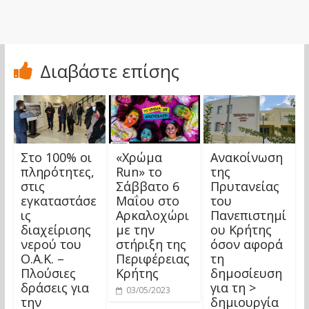
Διαβάστε επίσης
Στο 100% οι
«Χρώμα
Ανακοίνωση
πληρότητες,
Run» το
της
στις
Σάββατο 6
Πρυτανείας
εγκαταστάσε
Μαΐου στο
του
ις
Αρκαλοχώρι
Πανεπιστημί
διαχείρισης
με την
ου Κρήτης
νερού του
στήριξη της
όσον αφορά
Ο.Α.Κ. –
Περιφέρειας
τη
Πλούσιες
Κρήτης
δημοσίευση
δράσεις για
για τη >
03/05/2023
την
δημιουργία