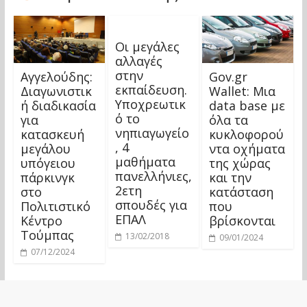
Οι μεγάλες
αλλαγές
στην
Αγγελούδης:
Gov.gr
εκπαίδευση.
Διαγωνιστικ
Wallet: Μια
Υποχρεωτικ
ή διαδικασία
data base με
ό το
για
όλα τα
νηπιαγωγείο
κατασκευή
κυκλοφορού
, 4
μεγάλου
ντα οχήματα
μαθήματα
υπόγειου
της χώρας
πανελλήνιες,
πάρκινγκ
και την
2ετη
στο
κατάσταση
σπουδές για
Πολιτιστικό
που
ΕΠΑΛ
Κέντρο
βρίσκονται
Τούμπας
13/02/2018
09/01/2024
07/12/2024