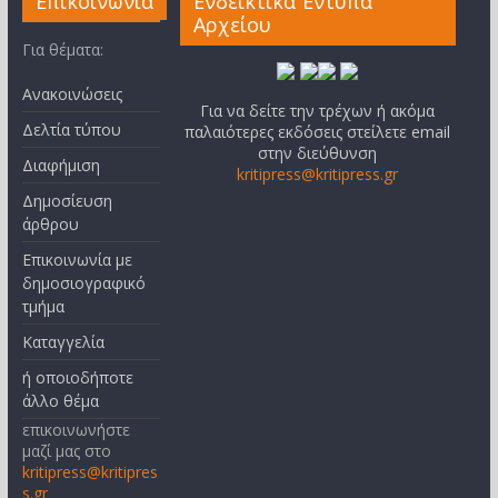
Επικοινωνία
Ενδεικτικά Έντυπα
Αρχείου
Για θέματα:
Ανακοινώσεις
Για να δείτε την τρέχων ή ακόμα
Δελτία τύπου
παλαιότερες εκδόσεις στείλετε email
στην διεύθυνση
Διαφήμιση
kritipress@kritipress.gr
Δημοσίευση
άρθρου
Επικοινωνία με
δημοσιογραφικό
τμήμα
Καταγγελία
ή οποιοδήποτε
άλλο θέμα
επικοινωνήστε
μαζί μας στο
kritipress@kritipres
s.gr