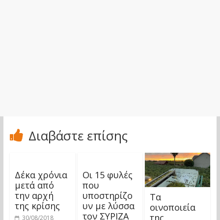
Διαβάστε επίσης
Δέκα χρόνια
Οι 15 φυλές
μετά από
που
την αρχή
υποστηρίζο
Τα
της κρίσης
υν με λύσσα
οινοποιεία
τον ΣΥΡΙΖΑ
της
30/08/2018