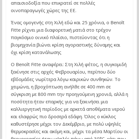
απαισιοδοξία που επικρατεί σε πολλές
οινοπαραγωγές χώρες της ΕΕ.
Ένας ομογενής στη Χιλή εδώ και 25 χρόνια, ο Benoît
Fitte ρίχνει μια διαφορετική ματιά στο τρέχον
παγκόσμιο οινικό πλαίσιο, πιστεύοντας ότι η
βιομηχανία βιώνει κρίση αγοραστικής δύναμης και
όχι κρίση κατανάλωσης
Ο Benoît Fitte αναφέρει: Στη Χιλή φέτος, η συγκομιδή
ξεκίνησε στις αρχές Φεβρουαρίου, περίπου δύο
εβδομάδες νωρίτερα λόγω καιρικών συνθηκών. Το
χειμώνα, η βροχόπτωση ανήλθε σε 400 mm σε
σύγκριση με 800 mm την προηγούμενη χρονιά, αλλά η
ποσότητα ήταν επαρκής για να ξεκινήσει μια
καλλιεργητική περίοδος με αρκετά αποθέματα νερού
και ελαφρώς πιο δροσερά εδάφη. Όλος ο κύκλος
καθυστέρησε μέχρι τον Δεκέμβριο, με πολύ υψηλές
θερμοκρασίες και ακόμη και, μέχρι τα μέσα Μαρτίου οι
θερμοκρασίες ήταν υψηλές πάνω από 30°C, κάτι που