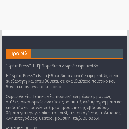
Προφίλ
"ΚρήτηPress": Η Εβδομαδιαία δωρεάν εφημερίδα
Η "ΚρήτηPress" είναι εβδομαδιαία δωρεάν εφημερίδα, είναι
ανεξάρτητη και απευθύνεται σε ένα ιδιαίτερα ποιοτικό και
δυναμικό αναγνωστικό κοινό.
Θεματολογία: Τοπικά νέα, πολιτική ενημέρωση, μόνιμες
στήλες, οικονομικές αναλύσεις, αναπτυξιακά προγράμματα και
επιδοτήσεις, συνέντευξη: το πρόσωπο της εβδομάδας,
θέματα για την γυναίκα, το παιδί, την οικογένεια, πολιτισμός,
κινηματογράφος, θέατρο, μουσική, ταξίδια, ζώδια.
Αντίτυπα: 30.000