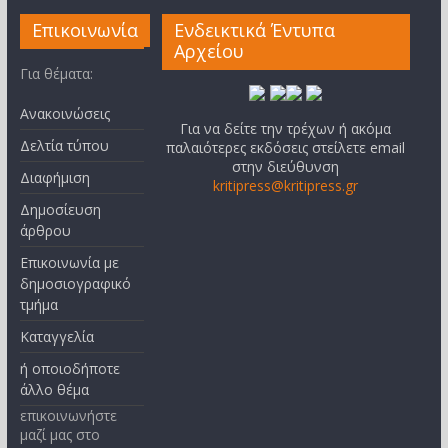
Επικοινωνία
Ενδεικτικά Έντυπα
Αρχείου
Για θέματα:
Ανακοινώσεις
Για να δείτε την τρέχων ή ακόμα
Δελτία τύπου
παλαιότερες εκδόσεις στείλετε email
στην διεύθυνση
Διαφήμιση
kritipress@kritipress.gr
Δημοσίευση
άρθρου
Επικοινωνία με
δημοσιογραφικό
τμήμα
Καταγγελία
ή οποιοδήποτε
άλλο θέμα
επικοινωνήστε
μαζί μας στο