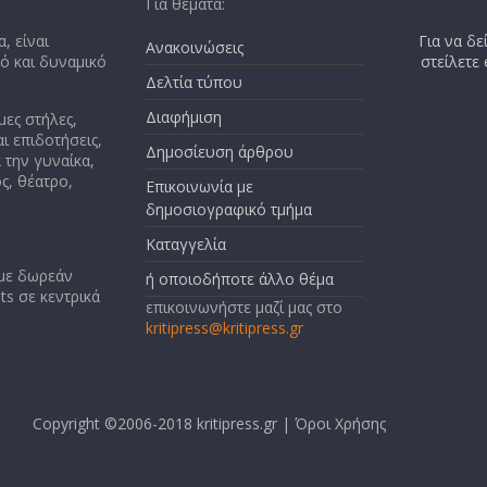
Για θέματα:
, είναι
Για να δε
Ανακοινώσεις
κό και δυναμικό
στείλετε
Δελτία τύπου
Διαφήμιση
μες στήλες,
ι επιδοτήσεις,
Δημοσίευση άρθρου
 την γυναίκα,
ς, θέατρο,
Επικοινωνία με
δημοσιογραφικό τμήμα
Καταγγελία
 με δωρεάν
ή οποιοδήποτε άλλο θέμα
ts σε κεντρικά
επικοινωνήστε μαζί μας στο
kritipress@kritipress.gr
Copyright ©2006-2018 kritipress.gr |
Όροι Χρήσης