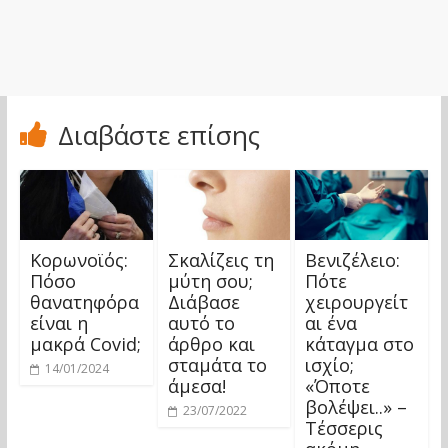
Διαβάστε επίσης
Κορωνοϊός:
Σκαλίζεις τη
Βενιζέλειο:
Πόσο
μύτη σου;
Πότε
θανατηφόρα
Διάβασε
χειρουργείτ
είναι η
αυτό το
αι ένα
μακρά Covid;
άρθρο και
κάταγμα στο
σταμάτα το
ισχίο;
14/01/2024
άμεσα!
«Όποτε
βολέψει..» –
23/07/2022
Τέσσερις