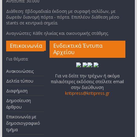
Αντίτυπα: 30.000
Διάθεση: Εβδομαδιαία έκδοση με συραφή σελίδων, με
δωρεάν διανομή πόρτα - πόρτα. Επιπλέον διάθεση μέσο
stants σε κεντρικά σημεία.
Αναγνώστες: Κάθε ηλικίας και οικονομικής στάθμης.
Επικοινωνία
Ενδεικτικά Έντυπα
Αρχείου
Για θέματα:
Ανακοινώσεις
Για να δείτε την τρέχων ή ακόμα
Δελτία τύπου
παλαιότερες εκδόσεις στείλετε email
στην διεύθυνση
Διαφήμιση
kritipress@kritipress.gr
Δημοσίευση
άρθρου
Επικοινωνία με
δημοσιογραφικό
τμήμα