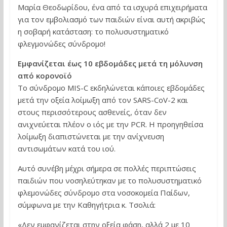
Μαρία Θεοδωρίδου, ένα από τα ισχυρά επιχειρήματα
για τον εμβολιασμό των παιδιών είναι αυτή ακριβώς
η σοβαρή κατάσταση: το πολυσυστηματικό
φλεγμονώδες σύνδρομο!
Εμφανίζεται έως 10 εβδομάδες μετά τη μόλυνση
από κορονοϊό
Τo σύνδρομο MIS-C εκδηλώνεται κάποιες εβδομάδες
μετά την οξεία λοίμωξη από τον SARS-CoV-2 και
στους περισσότερους ασθενείς, όταν δεν
ανιχνεύεται πλέον ο ιός με την PCR. Η προηγηθείσα
λοίμωξη διαπιστώνεται με την ανίχνευση
αντισωμάτων κατά του ιού.
Αυτό συνέβη μέχρι σήμερα σε πολλές περιπτώσεις
παιδιών που νοσηλεύτηκαν με το πολυσυστηματικό
φλεμονώδες σύνδρομο στα νοσοκομεία Παίδων,
σύμφωνα με την Καθηγήτρια κ. Τσολιά:
«Δεν εμφανίζεται στην οξεία φάση, αλλά 2 με 10