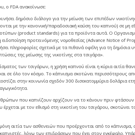
ου, ο FDA ανακοίνωσε:
κινήσει δημόσιο διάλογο για την μείωση των επιπέδων νικοτίνη
ίζονται με την κανονική/παραδοσιακή καύση του καπνού) σε μη ε
οτύπων (product standards) για τα προϊόντα αυτά. Ο Oργανισμ
 ειδοποίηση προτεινόμενης νομοθεσίας (Advance Notice of Pro
σει πληροφορίες σχετικά με τα πιθανά οφέλη για τη δημόσια υ
πτώσεις της μείωσης της νικοτίνης στα τσιγάρα».
σματος των τσιγάρων, η χρήση καπνού είναι η κύρια αιτία θαν
και σε όλο τον κόσμο. Το κάπνισμα σκοτώνει περισσότερους α
κοστίζει στην κοινωνία σχεδόν 300 δισεκατομμύρια δολάρια ετη
αγωγικότητα.
θρώπων που καπνίζουν αρχίζουν να το κάνουν πριν φτάσουν σε
 έρχεται με τον εθισμό στη νικοτίνη του τσιγάρου, σκοτώνει 
η μόνη αιτία των ασθενειών που προέρχονται από το κάπνισμα, α
 καπνιστές, λόγω των επιδράσεων που έχει στον εγκέφαλο. Υπά