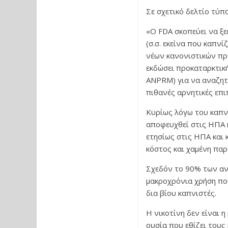
Σε σχετικό δελτίο τύπ
«Ο FDA σκοπεύει να ξε
(σ.σ. εκείνα που καπν
νέων κανονιστικών πρ
εκδώσει προκαταρκτική
ANPRM) για να αναζητή
πιθανές αρνητικές επι
Κυρίως λόγω του καπνί
αποφευχθεί στις ΗΠΑ 
ετησίως στις ΗΠΑ και 
κόστος και χαμένη παρ
Σχεδόν το 90% των αν
μακροχρόνια χρήση που
δια βίου καπνιστές.
Η νικοτίνη δεν είναι 
ουσία που εθίζει τους