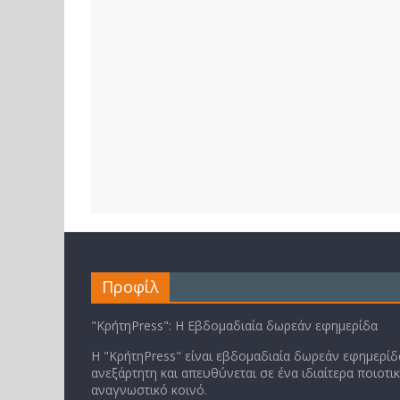
Προφίλ
"ΚρήτηPress": Η Εβδομαδιαία δωρεάν εφημερίδα
Η "ΚρήτηPress" είναι εβδομαδιαία δωρεάν εφημερίδα
ανεξάρτητη και απευθύνεται σε ένα ιδιαίτερα ποιοτι
αναγνωστικό κοινό.