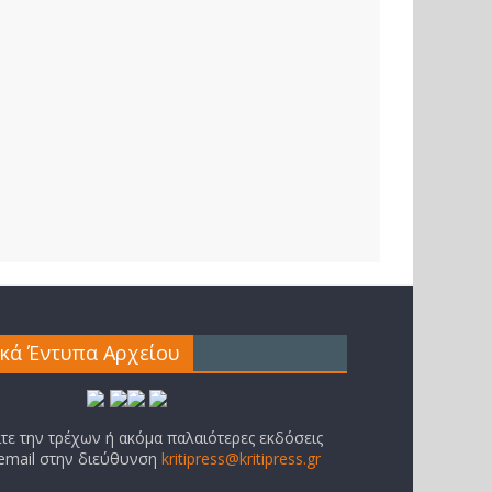
ικά Έντυπα Αρχείου
ίτε την τρέχων ή ακόμα παλαιότερες εκδόσεις
 email στην διεύθυνση
kritipress@kritipress.gr