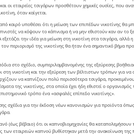
και οι εταιρείες τσιγάρων προσθέτουν χημικές ουσίες, που αν
κοτίνη, όταν καίγεται.
από καιρό υποθέσει ότι η μείωση των επιπέδων νικοτίνης θα μ
απνιστές να κόψουν το κάπνισμα ή να μην εθιστούν καν αν το ξε
εξετάζει την ιδέα για μείωση στη νικοτίνη στα τσιγάρα, αλλά 
 τον περιορισμό της νικοτίνης θα ήταν ένα σημαντικό βήμα πρ
όδια στο σχέδιο, συμπεριλαμβανομένης της εξεύρεσης βοήθει
οι στη νικοτίνη και την εξεύρεση των βέλτιστων τρόπων για να
αρχίζουν να καπνίζουν πολύ περισσότερα τσιγάρα, προκειμένου
ματα της νικοτίνης, στα οποία έχει ήδη εθιστεί ο οργανισμός 
 επιστημονικό τρόπο ένα «ασφαλές επίπεδο νικοτίνης».
σης σχέδια για την έκδοση νέων κανονισμών για προϊόντα όπως
γάρα.
ανό (έως βέβαιο) ότι οι καπνοβιομηχανίες θα καταπολεμήσουν 
ές των εταιρειών καπνού βυθίστηκαν μετά την ανακοίνωση της