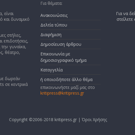
Για θέματα:
, είναι
Για να δε
Ανακοινώσεις
κό και δυναμικό
στείλετε
Δελτία τύπου
Διαφήμιση
μες στήλες,
ι επιδοτήσεις,
Δημοσίευση άρθρου
 την γυναίκα,
ς, θέατρο,
Επικοινωνία με
δημοσιογραφικό τμήμα
Καταγγελία
 με δωρεάν
ή οποιοδήποτε άλλο θέμα
ts σε κεντρικά
επικοινωνήστε μαζί μας στο
kritipress@kritipress.gr
Copyright ©2006-2018 kritipress.gr |
Όροι Χρήσης