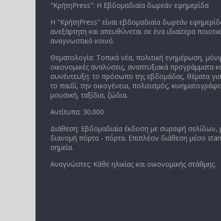
"ΚρήτηPress": Η Εβδομαδιαία δωρεάν εφημερίδα
Η "ΚρήτηPress" είναι εβδομαδιαία δωρεάν εφημερίδα
ανεξάρτητη και απευθύνεται σε ένα ιδιαίτερα ποιοτι
αναγνωστικό κοινό.
Θεματολογία: Τοπικά νέα, πολιτική ενημέρωση, μόνι
οικονομικές αναλύσεις, αναπτυξιακά προγράμματα κα
συνέντευξη: το πρόσωπο της εβδομάδας, θέματα για
το παιδί, την οικογένεια, πολιτισμός, κινηματογράφο
μουσική, ταξίδια, ζώδια.
Αντίτυπα: 30.000
Διάθεση: Εβδομαδιαία έκδοση με συραφή σελίδων,
διανομή πόρτα - πόρτα. Επιπλέον διάθεση μέσο stan
σημεία.
Αναγνώστες: Κάθε ηλικίας και οικονομικής στάθμης.