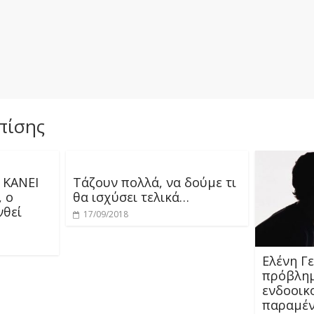
πίσης
 ΚΑΝΕΙ
Τάζουν πολλά, να δούμε τι
 ο
θα ισχύσει τελικά…
νθεί
17/09/2018
Ελένη Γ
πρόβλημ
ενδοοικ
παραμέν