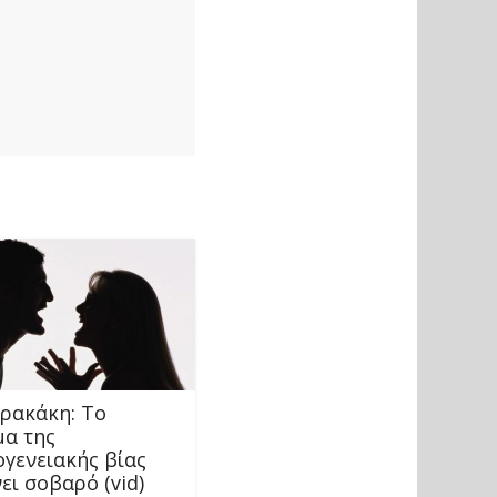
ερακάκη: Tο
α της
ογενειακής βίας
ει σοβαρό (vid)