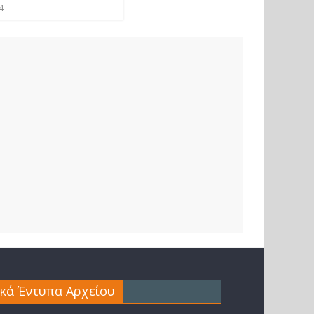
4
ικά Έντυπα Αρχείου