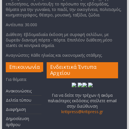
επιδοτήσεις, συνέντευξη: το πρόσωπο της εβδομάδας,
θέματα για την γυναίκα, το παιδί, την οικογένεια, πολιτισμός,
κινηματογράφος, θέατρο, μουσική, ταξίδια, ζώδια.
Αντίτυπα: 30.000
Διάθεση: Εβδομαδιαία έκδοση με συραφή σελίδων, με
δωρεάν διανομή πόρτα - πόρτα. Επιπλέον διάθεση μέσο
stants σε κεντρικά σημεία.
Αναγνώστες: Κάθε ηλικίας και οικονομικής στάθμης.
Επικοινωνία
Ενδεικτικά Έντυπα
Αρχείου
Για θέματα:
Ανακοινώσεις
Για να δείτε την τρέχων ή ακόμα
Δελτία τύπου
παλαιότερες εκδόσεις στείλετε email
στην διεύθυνση
Διαφήμιση
kritipress@kritipress.gr
Δημοσίευση
άρθρου