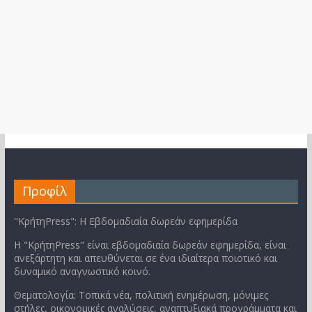
Προφίλ
"ΚρήτηPress": Η Εβδομαδιαία δωρεάν εφημερίδα
Η "ΚρήτηPress" είναι εβδομαδιαία δωρεάν εφημερίδα, είναι
ανεξάρτητη και απευθύνεται σε ένα ιδιαίτερα ποιοτικό και
δυναμικό αναγνωστικό κοινό.
Θεματολογία: Τοπικά νέα, πολιτική ενημέρωση, μόνιμες
στήλες, οικονομικές αναλύσεις, αναπτυξιακά προγράμματα και