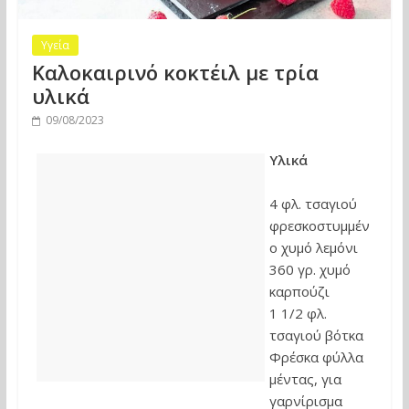
Υγεία
Καλοκαιρινό κοκτέιλ με τρία
υλικά
09/08/2023
Υλικά
4 φλ. τσαγιού
φρεσκοστυμμέν
ο χυμό λεμόνι
360 γρ. χυμό
καρπούζι
1 1/2 φλ.
τσαγιού βότκα
Φρέσκα φύλλα
μέντας, για
γαρνίρισμα