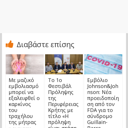
Διαβάστε επίσης
Με μαζικό
Το 1ο
Εμβόλιο
εμβολιασμό
Φεστιβάλ
Johnson&Joh
μπορεί να
Πρόληψης
nson: Νέα
εξαλειφθεί ο
της
προειδοποίη
καρκίνος
Περιφέρειας
ση από τον
του
Κρήτης με
FDA για το
τραχήλου
τίτλο «Η
σύνδρομο
της μήτρας
πρόληψη
Guillain-
είναι στάση
Barre