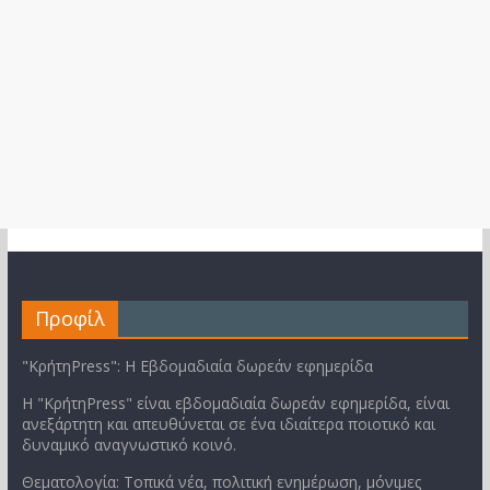
Προφίλ
"ΚρήτηPress": Η Εβδομαδιαία δωρεάν εφημερίδα
Η "ΚρήτηPress" είναι εβδομαδιαία δωρεάν εφημερίδα, είναι
ανεξάρτητη και απευθύνεται σε ένα ιδιαίτερα ποιοτικό και
δυναμικό αναγνωστικό κοινό.
Θεματολογία: Τοπικά νέα, πολιτική ενημέρωση, μόνιμες