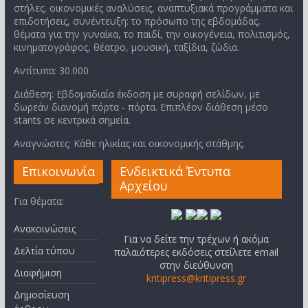
στήλες, οικονομικές αναλύσεις, αναπτυξιακά προγράμματα και
επιδοτήσεις, συνέντευξη: το πρόσωπο της εβδομάδας,
θέματα για την γυναίκα, το παιδί, την οικογένεια, πολιτισμός,
κινηματογράφος, θέατρο, μουσική, ταξίδια, ζώδια.
Αντίτυπα: 30.000
Διάθεση: Εβδομαδιαία έκδοση με συραφή σελίδων, με
δωρεάν διανομή πόρτα - πόρτα. Επιπλέον διάθεση μέσο
stants σε κεντρικά σημεία.
Αναγνώστες: Κάθε ηλικίας και οικονομικής στάθμης.
Επικοινωνία
Ενδεικτικά Έντυπα
Αρχείου
Για θέματα:
Ανακοινώσεις
Για να δείτε την τρέχων ή ακόμα
Δελτία τύπου
παλαιότερες εκδόσεις στείλετε email
στην διεύθυνση
Διαφήμιση
kritipress@kritipress.gr
Δημοσίευση