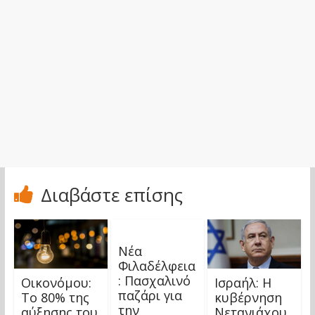
Διαβάστε επίσης
Νέα
Φιλαδέλφεια
: Πασχαλινό
Οικονόμου:
Ισραήλ: H
παζάρι για
Το 80% της
κυβέρνηση
την
αύξησης του
Νετανιάχου