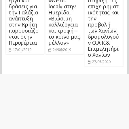
έργα και
«We do
στήριξη της
δράσεις για
local» στην
επιχειρηματ
την Γαλάζια
Ημερίδα:
ικότητας και
ανάπτυξη
«Βιώσιμη
την
στην Κρήτη
καλλιέργεια
προβολή
παρουσιάζο
και τροφή –
των Χανίων,
νται στην
το κοινό μας
δρομολογού
Περιφέρεια
μέλλον»
ν Ο.Α.Κ.&
Επιμελητήρι
17/01/2019
24/06/2019
ο Χανίων
27/05/2020