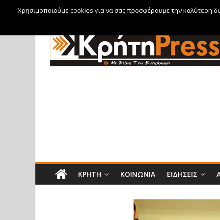
Χρησιμοποιούμε cookies για να σας προσφέρουμε την καλύτερη δυν
Πέμπτη, 6 Αυγούστου, 2026
ΚΡΉΤΗ
ΚΟΙΝΩΝΊΑ
ΕΙΔΉΣΕΙΣ