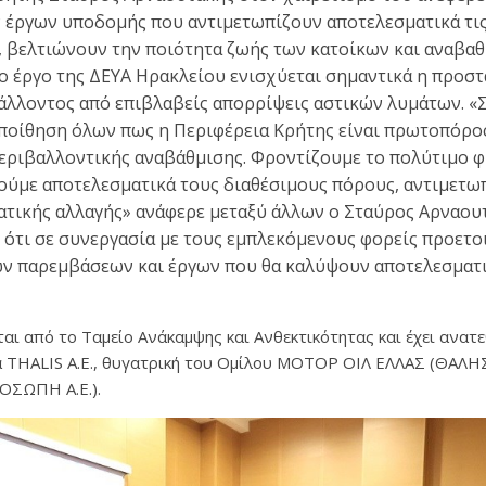
 έργων υποδομής που αντιμετωπίζουν αποτελεσματικά τις
 βελτιώνουν την ποιότητα ζωής των κατοίκων και αναβαθ
έο έργο της ΔΕΥΑ Ηρακλείου ενισχύεται σημαντικά η προσ
βάλλοντος από επιβλαβείς απορρίψεις αστικών λυμάτων. «
εποίθηση όλων πως η Περιφέρεια Κρήτης είναι πρωτοπόρο
εριβαλλοντικής αναβάθμισης. Φροντίζουμε το πολύτιμο φ
ούμε αποτελεσματικά τους διαθέσιμους πόρους, αντιμετωπ
ατικής αλλαγής» ανάφερε μεταξύ άλλων ο Σταύρος Αρναουτ
 ότι σε συνεργασία με τους εμπλεκόμενους φορείς προετοι
ν παρεμβάσεων και έργων που θα καλύψουν αποτελεσματικ
αι από το Ταμείο Ανάκαμψης και Ανθεκτικότητας και έχει ανατ
ία THALIS A.E., θυγατρική του Ομίλου ΜΟΤΟΡ ΟΙΛ ΕΛΛΑΣ (ΘΑ
ΣΩΠΗ Α.Ε.).