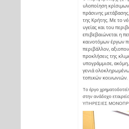
υλοποίηση κρίσιμων
πράσινης μετάβασης,
της Κρήτης. Με το ν
υγείας και του περι
επιβεβαιώνεται η π
καινοτόμων έργων π
περιβάλλον, αξιοποι
προκλήσεις της κλιμ
υπογράμμισε, ακόμη,
γενιά ολοκληρωμένω
τοπικών κοινωνιών.
Το έργο χρηματοδοτείτ
στην ανάδοχο εταιρε
ΥΠΗΡΕΣΙΕΣ ΜΟΝΟΠΡΟ