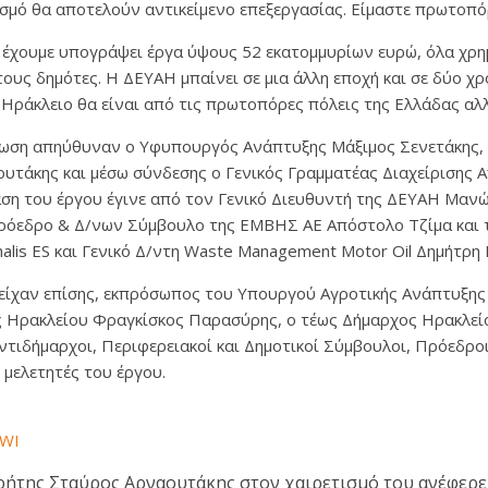
σμό θα αποτελούν αντικείμενο επεξεργασίας. Είμαστε πρωτοπό
α έχουμε υπογράψει έργα ύψους 52 εκατομμυρίων ευρώ, όλα χρ
τους δημότες. Η ΔΕΥΑΗ μπαίνει σε μια άλλη εποχή και σε δύο χ
 Ηράκλειο θα είναι από τις πρωτοπόρες πόλεις της Ελλάδας αλλ
λωση απηύθυναν ο Υφυπουργός Ανάπτυξης Μάξιμος Σενετάκης,
υτάκης και μέσω σύνδεσης ο Γενικός Γραμματέας Διαχείρισης
ση του έργου έγινε από τον Γενικό Διευθυντή της ΔΕΥΑΗ Μαν
Πρόεδρο & Δ/νων Σύμβουλο της ΕΜΒΗΣ ΑΕ Απόστολο Τζίμα και 
alis ES και Γενικό Δ/ντη Waste Management Motor Oil Δημήτρη 
είχαν επίσης, εκπρόσωπος του Υπουργού Αγροτικής Ανάπτυξης
ς Ηρακλείου Φραγκίσκος Παρασύρης, ο τέως Δήμαρχος Ηρακλεί
ντιδήμαρχοι, Περιφερειακοί και Δημοτικοί Σύμβουλοι, Πρόεδρ
 μελετητές του έργου.
LWI
ήτης Σταύρος Αρναουτάκης στον χαιρετισμό του ανέφερε ό