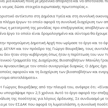
ει μια κυκλική πόλη με μηδενικά απόβλητα και να αποτελέσει πι
ι να μας δώσει στοιχεία ευρωπαϊκής πρωτοπορίας.».
οριστικό αντίκτυπο στη Δημόσια Υγεία και στη συνολική οικονομ
α πλέγμα έργων το οποίο αφορά τη συνολική διαχείριση των 
 όπως η μετατροπή της μονάδας προ-επεξεργασίας αποβλήτων-
ένα έργο το οποίο είναι δρομολογημένο και σύντομα θα έχουμε
την προηγούμενη Δημοτική Αρχή που ωρίμασε το έργο και το έφ
της ΔΕΥΑΗ και τον πρόεδρο της Γιώργο Βουρεξάκη, τους συντελ
που δεν ήταν στην κυβέρνηση όπως ήταν η περίπτωση του νυν
 Γενικού Γραμματέα της Διαχείρισης Βιοαποβλήτων Μανώλη Γρα
υ Αρναουτάκη με τον οποίο συνεργούμε διαρκώς. Ο Δήμος έχει
 οποίες αφορούν και τη διαχείριση των βιοαποβλήτων και ενερ
ντομα αποτελέσματα.».
Γιώργος Βουρεξάκης από την πλευρά του, ανέφερε ότι: «Είναι
υ υπογράψαμε πριν 2,5 χρόνια. Αυτό το έργο αφορά την επεξε
άλιση της ποσότητας για λόγους άρδευσης. Σε συνδυασμό με τ
ία με τον ΕΣΔΑΚ που αφορά τη λυματολάσπη, η συνολική ποσό