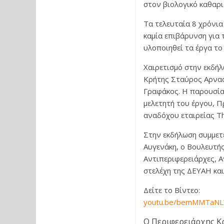
στον βιολογικό καθαρι
Τα τελευταία 8 χρόνι
καμία επιβάρυνση για 
υλοποιηθεί τα έργα το
Χαιρετισμό στην εκδή
Κρήτης Σταύρος Αρναο
Γραφάκος. Η παρουσία
μελετητή του έργου, 
αναδόχου εταιρείας Th
Στην εκδήλωση συμμετ
Αυγενάκη, ο Βουλευτή
Αντιπεριφερειάρχες, Α
στελέχη της ΔΕΥΑΗ και
Δείτε το Βίντεο:
youtu.be/bemMMTaN
Ο Περιφερειάρχης Κρ