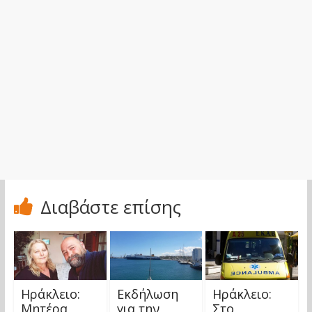
Διαβάστε επίσης
Ηράκλειο:
Εκδήλωση
Ηράκλειο:
Μητέρα
για την
Στο