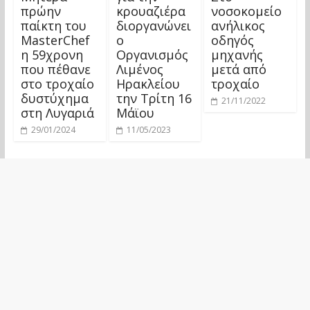
πρώην
κρουαζιέρα
νοσοκομείο
παίκτη του
διοργανώνει
ανήλικος
MasterChef
ο
οδηγός
η 59χρονη
Οργανισμός
μηχανής
που πέθανε
Λιμένος
μετά από
στο τροχαίο
Ηρακλείου
τροχαίο
δυστύχημα
την Τρίτη 16
21/11/2022
στη Λυγαριά
Μάϊου
29/01/2024
11/05/2023