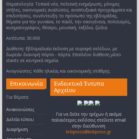
Θεματολογία: Τοπικά νέα, πολιτική ενημέρωση, μόνιμες
στήλες, οικονομικές αναλύσεις, αναπτυξιακά προγράμματα και
επιδοτήσεις, συνέντευξη: το πρόσωπο της εβδομάδας,
θέματα για την γυναίκα, το παιδί, την οικογένεια, πολιτισμός,
κινηματογράφος, θέατρο, μουσική, ταξίδια, ζώδια.
Αντίτυπα: 30.000
Διάθεση: Εβδομαδιαία έκδοση με συραφή σελίδων, με
δωρεάν διανομή πόρτα - πόρτα. Επιπλέον διάθεση μέσο
stants σε κεντρικά σημεία.
Αναγνώστες: Κάθε ηλικίας και οικονομικής στάθμης.
Επικοινωνία
Ενδεικτικά Έντυπα
Αρχείου
Για θέματα:
Ανακοινώσεις
Για να δείτε την τρέχων ή ακόμα
Δελτία τύπου
παλαιότερες εκδόσεις στείλετε email
στην διεύθυνση
Διαφήμιση
kritipress@kritipress.gr