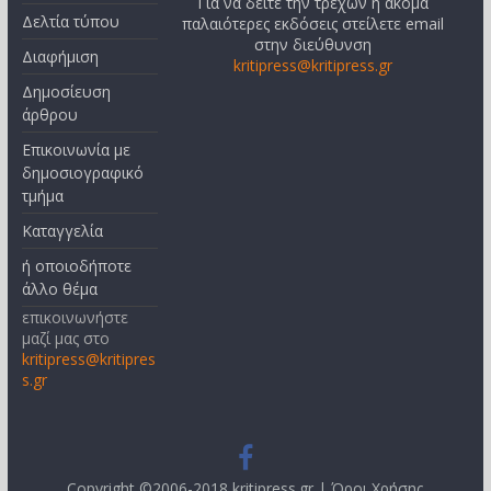
Για να δείτε την τρέχων ή ακόμα
Δελτία τύπου
παλαιότερες εκδόσεις στείλετε email
στην διεύθυνση
Διαφήμιση
kritipress@kritipress.gr
Δημοσίευση
άρθρου
Επικοινωνία με
δημοσιογραφικό
τμήμα
Καταγγελία
ή οποιοδήποτε
άλλο θέμα
επικοινωνήστε
μαζί μας στο
kritipress@kritipres
s.gr
Copyright ©2006-2018 kritipress.gr |
Όροι Χρήσης