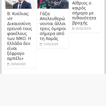
Αίθριος ο
καιρός
σήμερα με
Β. Κικίλιας:
Γάζα:
πιθανότητα
«Η
Απελευθερώ
βροχής
Δικαιοσύνη
νονται άλλοι
ερευνά τους
τρεις όμηροι
05/02/2018
φακέλους
σήμερα από
των ΜΚΟ. Η
τη Χαμάς
Ελλάδα δεν
15/02/2025
είναι
ξέφραγο
αμπέλι»
28/04/2025