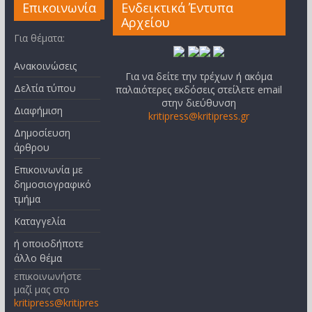
Επικοινωνία
Ενδεικτικά Έντυπα
Αρχείου
Για θέματα:
Ανακοινώσεις
Για να δείτε την τρέχων ή ακόμα
Δελτία τύπου
παλαιότερες εκδόσεις στείλετε email
στην διεύθυνση
Διαφήμιση
kritipress@kritipress.gr
Δημοσίευση
άρθρου
Επικοινωνία με
δημοσιογραφικό
τμήμα
Καταγγελία
ή οποιοδήποτε
άλλο θέμα
επικοινωνήστε
μαζί μας στο
kritipress@kritipres