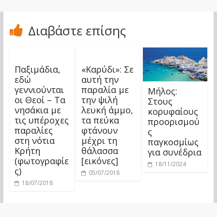
Διαβάστε επίσης
Παξιμάδια,
«Καρύδι»: Σε
εδώ
αυτή την
γεννιούνται
παραλία με
Μήλος:
οι Θεοί – Τα
την ψιλή
Στους
νησάκια με
λευκή άμμο,
κορυφαίους
τις υπέροχες
τα πεύκα
προορισμού
παραλίες
φτάνουν
ς
στη νότια
μέχρι τη
παγκοσμίως
Κρήτη
θάλασσα
για συνέδρια
(φωτογραφίε
[εικόνες]
18/11/2024
ς)
05/07/2018
18/07/2018