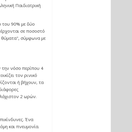
ληνική Παιδιατρική
ω του 90% με δύο
ανέρχονται σε ποσοστό
ε θύματα", σύμφωνα με
ν την νόσο περίπου 4
οικίζει τον ρινικό
ζονται ή βήχουν, τα
 διάφορες
υλάχιστον 2 ωρών.
επικίνδυνες. Ένα
όμη και πνευμονία.