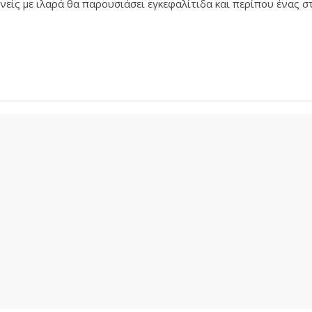
είς με ιλαρά θα παρουσιάσει εγκεφαλίτιδα και περίπου ένας σ