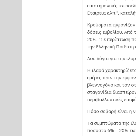
επιστημονικές ιστοσε
Εταιρεία κ.λπ.", καταλ
Κρούσματα εμφανίζοντ
δόσεις εμβολίου. Από 
20%. "Σε περίπτωση πο
την Ελληνική Παιδιατρ
Δυο λόγια για την ιλα
Η ιλαρά χαρακτηρίζετ
ημέρες πριν την εμφάνι
βλεννογόνο και τον σ
σταγονίδια διασπείρο
περιβαλλοντικές επιφά
Πόσο σοβαρή είναι η ν
Τα συμπτώματα της ιλα
ποσοστό 6% – 20% των