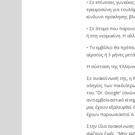
• Σε επίνοσες γυναίκε
εγκυμοσύνη για τουλάχ
κίνδυνο πρόκλησης βλ
• Σε άτομα που παρου
ή στη νεομυκίνη. Η αλ
• Το εμβόλιο θα πρέπε
αίματος ή 3 μήνες μετά
Η σύσταση της Ελληνικ
Σε ανακοίνωσή της, η 
οδηγίες των παιδιάτρων
του "Dr. Google” (ανώ
αντιεμβολιαστικό κίν
μας έχουν εξαλειφθεί 
έχουν παρουσιαστεί 6.
Στην ίδια ανακοίνωση 
σώζουν ζωές. "Μην εμ