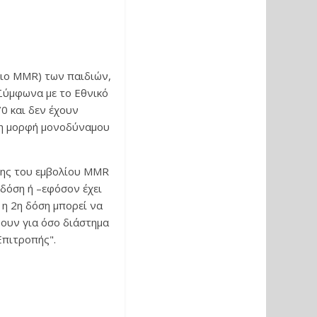
λιο MMR) των παιδιών,
 Σύμφωνα με το Εθνικό
0 και δεν έχουν
 τη μορφή μονοδύναμου
όσης του εμβολίου MMR
 δόση ή –εφόσον έχει
 η 2η δόση μπορεί να
ύουν για όσο διάστημα
Επιτροπής".