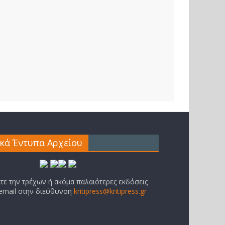
ικά Έντυπα Αρχείου
ίτε την τρέχων ή ακόμα παλαιότερες εκδόσεις
 email στην διεύθυνση
kritipress@kritipress.gr