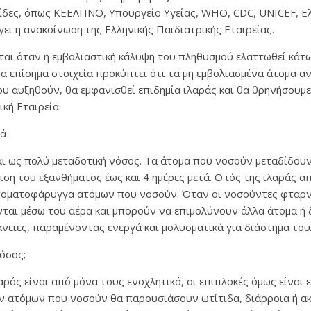
λίδες, όπως ΚΕΕΛΠΝΟ, Υπουργείο Υγείας, WHO, CDC, UNICEF, Ελ
ήγει η ανακοίνωση της Ελληνικής Παιδιατρικής Εταιρείας.
αι όταν η εμβολιαστική κάλυψη του πληθυσμού ελαττωθεί κάτ
τα επίσημα στοιχεία προκύπτει ότι τα μη εμβολιασμένα άτομα 
υ αυξηθούν, θα εμφανισθεί επιδημία ιλαράς και θα θρηνήσουμ
ική Εταιρεία.
ρά
αι ως πολύ μεταδοτική νόσος. Τα άτομα που νοσούν μεταδίδου
ση του εξανθήματος έως και 4 ημέρες μετά. Ο ιός της ιλαράς απ
τοματοφάρυγγα ατόμων που νοσούν. Όταν οι νοσούντες φταρνί
νται μέσω του αέρα και μπορούν να επιμολύνουν άλλα άτομα ή
νειες, παραμένοντας ενεργά και μολυσματικά για διάστημα το
όσος;
ράς είναι από μόνα τους ενοχλητικά, οι επιπλοκές όμως είναι 
 ατόμων που νοσούν θα παρουσιάσουν ωτίτιδα, διάρροια ή ακ