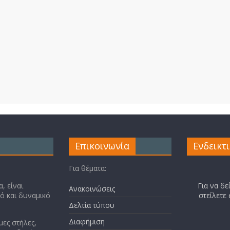
Επικοινωνία
Ενδεικτ
Για θέματα:
, είναι
Για να δε
Ανακοινώσεις
κό και δυναμικό
στείλετε
Δελτία τύπου
Διαφήμιση
μες στήλες,