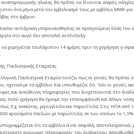
ς αναπαραγωγικής ηλικίας θα πρέπει να δίνονται σαφείς οδηγί
ιστον ένα μήνα μετά τον εμβολιασμό τους με εμβόλιο MMR για
άβης στο έμβρυο.
σίασαν αντίδραση υπερευαισθησίας σε προηγούμενη δόση του ε
λεργία στο αυγό δεν αποτελεί αντένδειξη.
ι να χορηγείται τουλάχιστον 14 ημέρες πριν τη χορήγηση γ-σφα
.
ής Παιδιατρικής Εταιρείας
Ελληνική Παιδιατρική Εταιρία τονίζει πως οι γονείς θα πρέπει 
, σχετικά με τα εμβόλια. Και υπενθυμίζει ότι "εάν οι γονείς α
νυμες και ανεύθυνες πληροφορίες που διοχετεύονται στο διαδί
ημα), πολύ γρήγορα θα έχουμε την επανεμφάνιση και άλλων νοσ
όπως π.χ. κοκκύτης, μηνιγγίτιδα και παρωτίτιδα. Στις ΗΠΑ από 
000 κρούσματα παιδιών με παρωτίτιδα, εκ των οποίων το 1,5% 
υπογραμμίζεται ότι τα εμβόλια είναι ασφαλή, αποτελεσματικά, 
πιστεύεστε ανώνυμες πληροφορίες του διαδικτύου. Απευθυνθεί