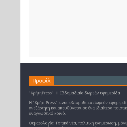
Προφίλ
"ΚρήτηPress": Η Εβδομαδιαία δωρεάν εφημερίδα
Η "ΚρήτηPress" είναι εβδομαδιαία δωρεάν εφημερίδα
ανεξάρτητη και απευθύνεται σε ένα ιδιαίτερα ποιοτι
αναγνωστικό κοινό.
Θεματολογία: Τοπικά νέα, πολιτική ενημέρωση, μόνι