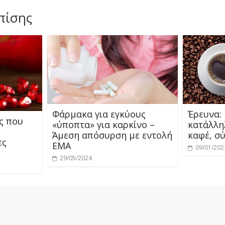
πίσης
Φάρμακα για εγκύους
Έρευνα: 
ς που
«ύποπτα» για καρκίνο –
κατάλληλ
Άμεση απόσυρση με εντολή
καφέ, σ
ες
ΕΜΑ
09/01/202
29/05/2024