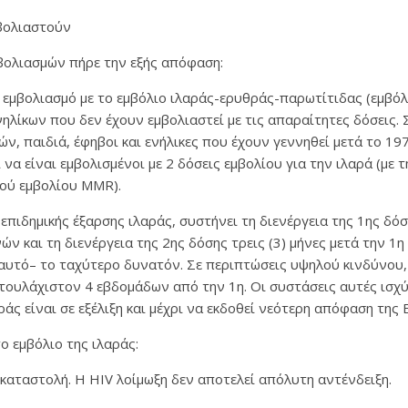
μβολιαστούν
βολιασμών πήρε την εξής απόφαση:
 εμβολιασμό με το εμβόλιο ιλαράς-ερυθράς-παρωτίτιδας (εμβό
ηλίκων που δεν έχουν εμβολιαστεί με τις απαραίτητες δόσεις.
, παιδιά, έφηβοι και ενήλικες που έχουν γεννηθεί μετά το 197
 να είναι εμβολισμένοι με 2 δόσεις εμβολίου για την ιλαρά (με
τού εμβολίου MMR).
 επιδημικής έξαρσης ιλαράς, συστήνει τη διενέργεια της 1ης δ
ών και τη διενέργεια της 2ης δόσης τρεις (3) μήνες μετά την 1η
αυτό– το ταχύτερο δυνατόν. Σε περιπτώσεις υψηλού κινδύνου,
 τουλάχιστον 4 εβδομάδων από την 1η. Οι συστάσεις αυτές ισχ
ράς είναι σε εξέλιξη και μέχρι να εκδοθεί νεότερη απόφαση της 
ο εμβόλιο της ιλαράς:
οκαταστολή. Η HIV λοίμωξη δεν αποτελεί απόλυτη αντένδειξη.