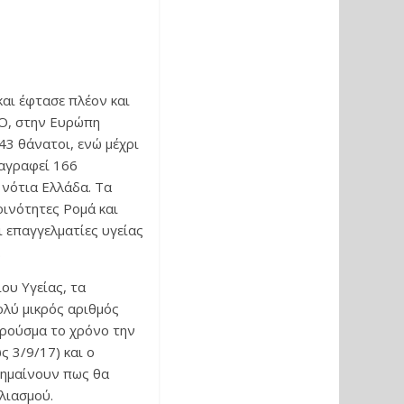
και έφτασε πλέον και
Ο, στην Ευρώπη
43 θάνατοι, ενώ μέχρι
ταγραφεί 166
 νότια Ελλάδα. Τα
οινότητες Ρομά και
ι επαγγελματίες υγείας
.
ου Υγείας, τα
λύ μικρός αριθμός
κρούσμα το χρόνο την
ς 3/9/17) και ο
σημαίνουν πως θα
λιασμού.