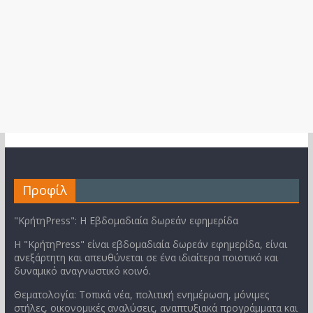
Προφίλ
"ΚρήτηPress": Η Εβδομαδιαία δωρεάν εφημερίδα
Η "ΚρήτηPress" είναι εβδομαδιαία δωρεάν εφημερίδα, είναι
ανεξάρτητη και απευθύνεται σε ένα ιδιαίτερα ποιοτικό και
δυναμικό αναγνωστικό κοινό.
Θεματολογία: Τοπικά νέα, πολιτική ενημέρωση, μόνιμες
στήλες, οικονομικές αναλύσεις, αναπτυξιακά προγράμματα και