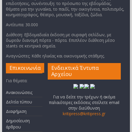
επιδοτήσεις, συνέντευξη: το πρόσωπο της εβδομάδας,
θέματα για την γυναίκα, το παιδί, την οικογένεια, πολιτισμός,
κινηματογράφος, θέατρο, μουσική, ταξίδια, ζώδια.
Αντίτυπα: 30.000
Διάθεση: Εβδομαδιαία έκδοση με συραφή σελίδων, με
δωρεάν διανομή πόρτα - πόρτα. Επιπλέον διάθεση μέσο
stants σε κεντρικά σημεία.
Αναγνώστες: Κάθε ηλικίας και οικονομικής στάθμης.
Επικοινωνία
Ενδεικτικά Έντυπα
Αρχείου
Για θέματα:
Ανακοινώσεις
Για να δείτε την τρέχων ή ακόμα
Δελτία τύπου
παλαιότερες εκδόσεις στείλετε email
στην διεύθυνση
Διαφήμιση
kritipress@kritipress.gr
Δημοσίευση
άρθρου